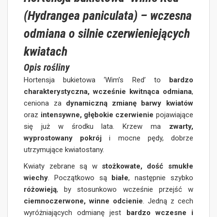
(Hydrangea paniculata) – wczesna
odmiana o silnie czerwieniejących
kwiatach
Opis rośliny
Hortensja bukietowa ‘Wim’s Red’ to
bardzo
charakterystyczna, wcześnie kwitnąca odmiana
,
ceniona za
dynamiczną zmianę barwy kwiatów
oraz
intensywne, głębokie czerwienie
pojawiające
się już w środku lata. Krzew ma
zwarty,
wyprostowany pokrój
i mocne pędy, dobrze
utrzymujące kwiatostany.
Kwiaty zebrane są w
stożkowate, dość smukłe
wiechy
. Początkowo są
białe
, następnie szybko
różowieją
, by stosunkowo wcześnie przejść w
ciemnoczerwone, winne odcienie
. Jedną z cech
wyróżniających odmianę jest
bardzo wczesne i