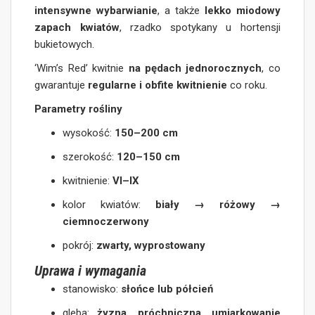
intensywne wybarwianie
, a także
lekko miodowy
zapach kwiatów
, rzadko spotykany u hortensji
bukietowych.
‘Wim’s Red’ kwitnie
na pędach jednorocznych
, co
gwarantuje
regularne i obfite kwitnienie
co roku.
Parametry rośliny
wysokość:
150–200 cm
szerokość:
120–150 cm
kwitnienie:
VI–IX
kolor kwiatów:
biały → różowy →
ciemnoczerwony
pokrój:
zwarty, wyprostowany
Uprawa i wymagania
stanowisko:
słońce lub półcień
gleba:
żyzna, próchniczna, umiarkowanie