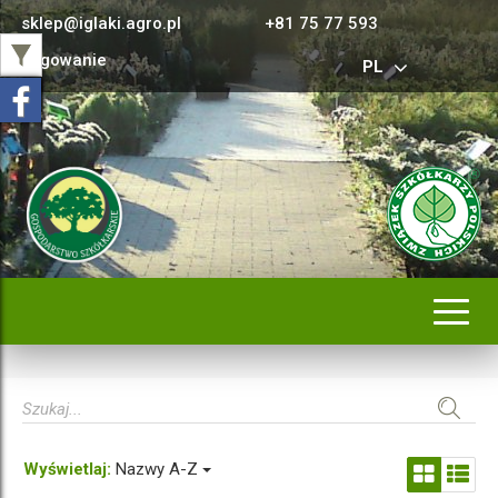
sklep@iglaki.agro.pl
+81 75 77 593
Logowanie
PL
Rozwi
nawig
Wyświetlaj:
Nazwy A-Z