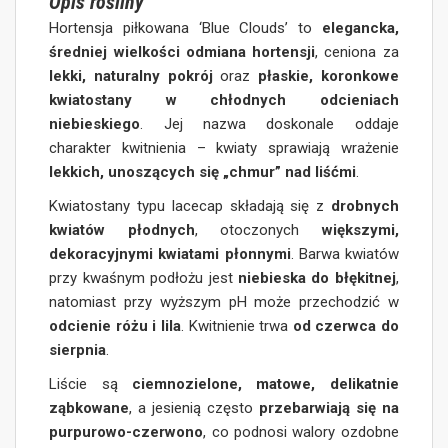
Opis rośliny
Hortensja piłkowana ‘Blue Clouds’ to
elegancka,
średniej wielkości odmiana hortensji
, ceniona za
lekki, naturalny pokrój
oraz
płaskie, koronkowe
kwiatostany w chłodnych odcieniach
niebieskiego
. Jej nazwa doskonale oddaje
charakter kwitnienia – kwiaty sprawiają wrażenie
lekkich, unoszących się „chmur” nad liśćmi
.
Kwiatostany typu lacecap składają się z
drobnych
kwiatów płodnych
, otoczonych
większymi,
dekoracyjnymi kwiatami płonnymi
. Barwa kwiatów
przy kwaśnym podłożu jest
niebieska do błękitnej
,
natomiast przy wyższym pH może przechodzić w
odcienie różu i lila
. Kwitnienie trwa
od czerwca do
sierpnia
.
Liście są
ciemnozielone, matowe, delikatnie
ząbkowane
, a jesienią często
przebarwiają się na
purpurowo-czerwono
, co podnosi walory ozdobne