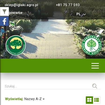
sklep@iglaki.agro.pl
+81 75 77 593
Logowanie
PL
Rozwi
nawig
Wyświetlaj:
Nazwy A-Z