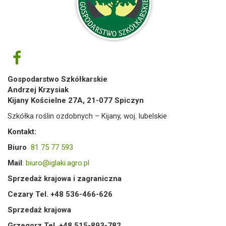
Gospodarstwo Szkółkarskie
Andrzej Krzysiak
Kijany Kościelne 27A, 21-077 Spiczyn
Szkółka roślin ozdobnych – Kijany, woj. lubelskie
Kontakt:
Biuro
81 75 77 593
Mail
:
biuro@iglaki.agro.pl
Sprzedaż krajowa i zagraniczna
Cezary Tel. +48 536-466-626
Sprzedaż krajowa
Grzegorz Tel. +48 515-893-782