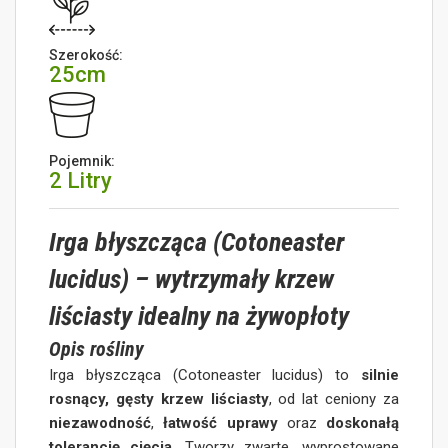
Szerokość:
25cm
Pojemnik:
2 Litry
Irga błyszcząca (Cotoneaster
lucidus) – wytrzymały krzew
liściasty idealny na żywopłoty
Opis rośliny
Irga błyszcząca (Cotoneaster lucidus) to
silnie
rosnący, gęsty krzew liściasty
, od lat ceniony za
niezawodność
,
łatwość uprawy
oraz
doskonałą
tolerancję cięcia
. Tworzy zwarte, wyprostowane