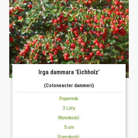
Irga dammara 'Eichholz'
(Cotoneaster dammeri)
Pojemnik:
2 Litry
Wysokość:
5 cm
Szerokość: