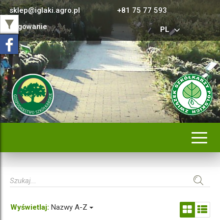
sklep@iglaki.agro.pl
+81 75 77 593
Logowanie
PL
Rozwi
nawig
Wyświetlaj:
Nazwy A-Z