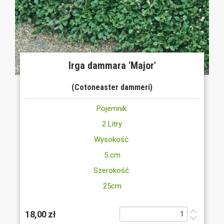
Irga dammara 'Major'
(Cotoneaster dammeri)
Pojemnik:
2 Litry
Wysokość:
5 cm
Szerokość:
25cm
18,00 zł