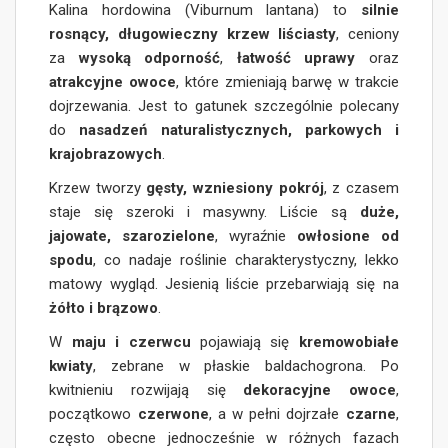
Kalina hordowina (Viburnum lantana) to
silnie
rosnący, długowieczny krzew liściasty
, ceniony
za
wysoką odporność
,
łatwość uprawy
oraz
atrakcyjne owoce
, które zmieniają barwę w trakcie
dojrzewania. Jest to gatunek szczególnie polecany
do
nasadzeń naturalistycznych, parkowych i
krajobrazowych
.
Krzew tworzy
gęsty, wzniesiony pokrój
, z czasem
staje się szeroki i masywny. Liście są
duże,
jajowate, szarozielone
, wyraźnie
owłosione od
spodu
, co nadaje roślinie charakterystyczny, lekko
matowy wygląd. Jesienią liście przebarwiają się na
żółto i brązowo
.
W
maju i czerwcu
pojawiają się
kremowobiałe
kwiaty
, zebrane w płaskie baldachogrona. Po
kwitnieniu rozwijają się
dekoracyjne owoce
,
początkowo
czerwone
, a w pełni dojrzałe
czarne
,
często obecne jednocześnie w różnych fazach