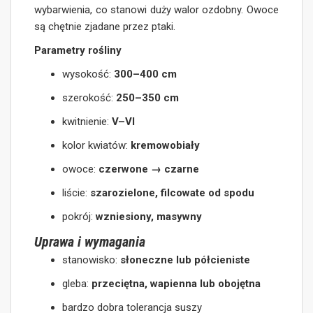
wybarwienia, co stanowi duży walor ozdobny. Owoce
są chętnie zjadane przez ptaki.
Parametry rośliny
wysokość:
300–400 cm
szerokość:
250–350 cm
kwitnienie:
V–VI
kolor kwiatów:
kremowobiały
owoce:
czerwone → czarne
liście:
szarozielone, filcowate od spodu
pokrój:
wzniesiony, masywny
Uprawa i wymagania
stanowisko:
słoneczne lub półcieniste
gleba:
przeciętna, wapienna lub obojętna
bardzo dobra tolerancja suszy