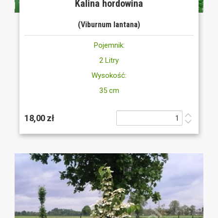
Kalina hordowina
(Viburnum lantana)
Pojemnik:
2 Litry
Wysokość:
35 cm
18,00 zł