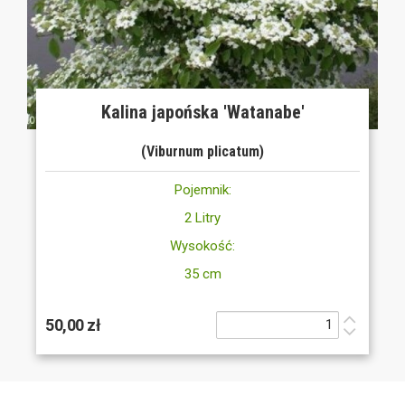
Kalina japońska 'Watanabe'
(Viburnum plicatum)
Pojemnik:
2 Litry
Wysokość:
35 cm
50,00 zł