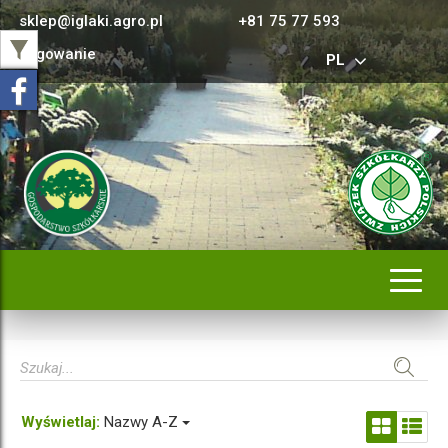
sklep@iglaki.agro.pl
+81 75 77 593
Logowanie
PL
Rozwi
nawig
Wyświetlaj:
Nazwy A-Z