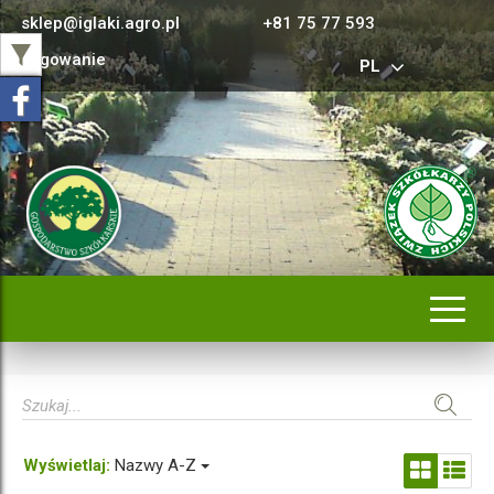
sklep@iglaki.agro.pl
+81 75 77 593
Logowanie
PL
Rozwi
nawig
Wyświetlaj:
Nazwy A-Z