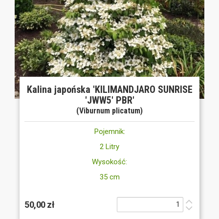
Kalina japońska 'KILIMANDJARO SUNRISE
'JWW5' PBR'
(Viburnum plicatum)
Pojemnik:
2 Litry
Wysokość:
35 cm
50,00 zł