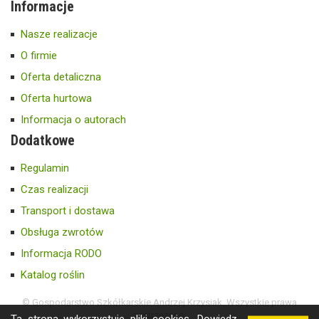
Informacje
Nasze realizacje
O firmie
Oferta detaliczna
Oferta hurtowa
Informacja o autorach
Dodatkowe
Regulamin
Czas realizacji
Transport i dostawa
Obsługa zwrotów
Informacja RODO
Katalog roślin
© Gospodarstwo Szkółkarskie Andrzej Krzysiak. Wszystkie prawa
zastrzeżone.