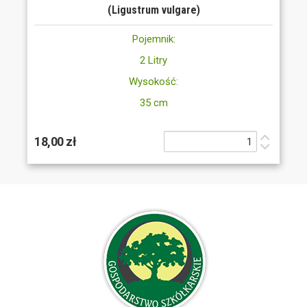
(Ligustrum vulgare)
Pojemnik:
2 Litry
Wysokość:
35 cm
18,00 zł