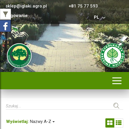
sklep@iglaki.agro.pl
+81 75 77 593
Logowanie
PL
Rozwi
nawig
Wyświetlaj:
Nazwy A-Z