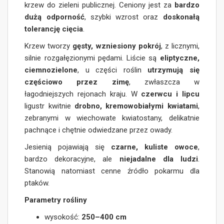
krzew do zieleni publicznej. Ceniony jest za
bardzo
dużą odporność
, szybki wzrost oraz
doskonałą
tolerancję cięcia
.
Krzew tworzy
gęsty, wzniesiony pokrój
, z licznymi,
silnie rozgałęzionymi pędami. Liście są
eliptyczne,
ciemnozielone
, u części roślin
utrzymują się
częściowo przez zimę
, zwłaszcza w
łagodniejszych rejonach kraju. W
czerwcu i lipcu
ligustr kwitnie
drobno, kremowobiałymi kwiatami
,
zebranymi w wiechowate kwiatostany, delikatnie
pachnące i chętnie odwiedzane przez owady.
Jesienią pojawiają się
czarne, kuliste owoce
,
bardzo dekoracyjne, ale
niejadalne dla ludzi
.
Stanowią natomiast cenne źródło pokarmu dla
ptaków.
Parametry rośliny
wysokość:
250–400 cm