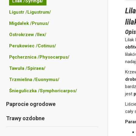
Lilak /Syringa/
Lil
Ligustr /Ligustrum/
lil
Migdałek /Prunus/
Opis
Ostrokrzew /Ilex/
Lilak
Perukowiec /Cotinus/
obfi
lilak
Pęcherznica /Physocarpus/
nadaj
Tawuła /Spiraea/
Krze
drob
Trzmielina /Euonymus/
bardz
Śnieguliczka /Symphoricarpos/
jest
p
Paprocie ogrodowe
Liśc
cały 
Trawy ozdobne
Para