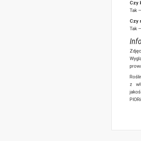
Czy 
Tak 
Czy 
Tak 
Inf
Zdjęc
Wygl
prow
Rośli
z wł
jakoś
PIOR