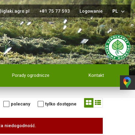
iglaki.agro.pl
+81 75 77 593
Logowanie
PL
Porady ogrodnicze
Kontakt
polecany
tylko dostępne
za niedogodność.