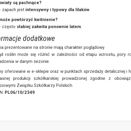
kwiaty są pachnące?
— zapach jest
intensywny i typowy dla lilaków
.
może powtórzyć kwitnienie?
— często
słabiej zakwita ponownie latem
.
ormacje dodatkowe
ia prezentowane na stronie mają charakter poglądowy.
ąd roślin może się różnić w zależności od etapu wzrostu, pory 
adzenia w danym sezonie.
ny oferowane w e-sklepie oraz w punktach sprzedaży detalicznej i
asnej produkcji szkółkarskiej prowadzonej zgodnie z obowią
ciowymi Związku Szkółkarzy Polskich.
iN:
PL06/10/2349