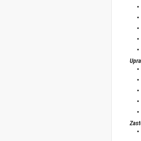
Upra
Zast