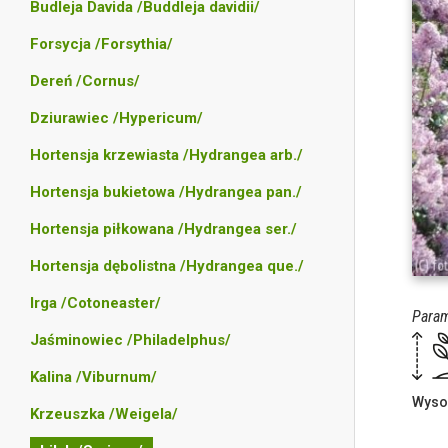
Budleja Davida /Buddleja davidii/
Forsycja /Forsythia/
Dereń /Cornus/
Dziurawiec /Hypericum/
Hortensja krzewiasta /Hydrangea arb./
Hortensja bukietowa /Hydrangea pan./
Hortensja piłkowana /Hydrangea ser./
Hortensja dębolistna /Hydrangea que./
Irga /Cotoneaster/
Param
Jaśminowiec /Philadelphus/
Kalina /Viburnum/
Wyso
Krzeuszka /Weigela/