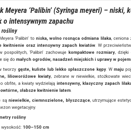
ak Meyera ‘Palibin’ (Syringa meyeri) – niski
ak o intensywnym zapachu
 rośliny
 Meyera ‘Palibin’ to
niska, wolno rosnąca odmiana lilaka
, ceniona
te kwitnienie oraz intensywny zapach kwiatów
. W przeciwieństw
ów pospolitych, ‘Palibin’ zachowuje
kompaktowe rozmiary
, dzięk
e się do
małych ogrodów, nasadzeń miejskich i uprawy w pojem
w tworzy
gęste, kuliste lub lekko spłaszczone kępy
. W
maju
poj
ne, lilioworóżowe kwiaty
, zebrane w niewielkie, stożkowate wiech
o obfite, a kwiaty wydzielają
intensywny, klasyczny zapach lilak
owtórne, słabsze kwitnienie latem
.
ie są
niewielkie, ciemnozielone, błyszczące
, utrzymujące estety
sezon wegetacyjny.
metry rośliny
wysokość:
100–150 cm