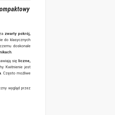
, kompaktowy
 za
zwarty pokrój,
ie do klasycznych
i czemu doskonale
nikach
.
awiają się
liczne,
y. Kwitnienie jest
a
. Często możliwe
czny wygląd przez