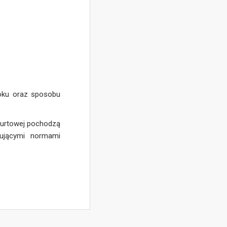
roku oraz sposobu
 hurtowej pochodzą
zującymi normami