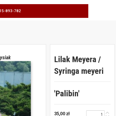
 515-893-782
Lilak Meyera /
ysiak
Syringa meyeri
'Palibin'
35,00 zł