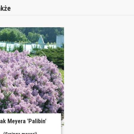
akże
lak Meyera 'Palibin'