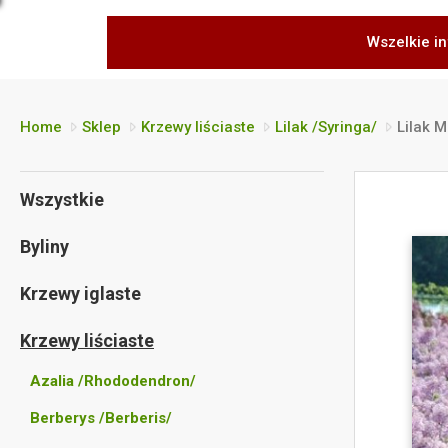
Wszelkie in
Home
Sklep
Krzewy liściaste
Lilak /Syringa/
Lilak 
Wszystkie
Byliny
Krzewy iglaste
Krzewy liściaste
Azalia /Rhododendron/
Berberys /Berberis/