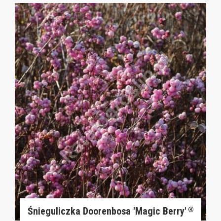
Śnieguliczka Doorenbosa 'Magic Berry'
®