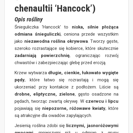
chenaultii ‘Hancock’)
Opis rośliny
Śnieguliczka ‘Hancock’ to
niska, silnie płożąca
odmiana śnieguliczki
, ceniona przede wszystkim
jako
niezawodna roślina okrywowa
. Tworzy gęste,
szeroko rozrastające się kobierce, które skutecznie
zadarniają powierzchnię
, ograniczając rozwój
chwastów i zabezpieczając glebę przed erozją.
Krzew wytwarza
długie, cienkie, łukowato wygięte
pędy
, które łatwo się rozrastają i mogą się
ukorzeniać przy kontakcie z podłożem. Liście są
drobne, eliptyczne, zielone
, gęsto osadzone na
pędach, tworząc zwartą okrywę. W
czerwcu i lipcu
pojawiają się
niepozorne, różowawe kwiaty
, które
są atrakcyjne dla owadów zapylających.
Jesienią roślina zdobi się
licznymi, jasnoróżowymi
owocami
, mniejszymi niż u odmian z grupy