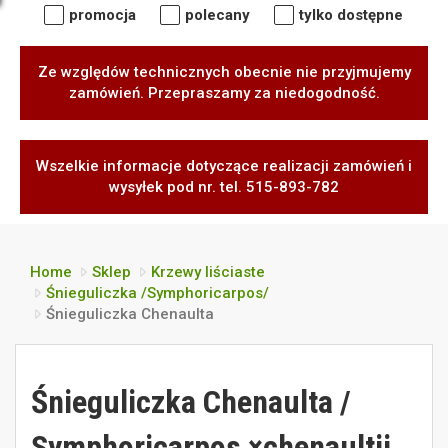
promocja
polecany
tylko dostępne
Ze względów technicznych obecnie nie przyjmujemy
zamówień. Przepraszamy za niedogodność.
Wszelkie informacje dotyczące realizacji zamówień i
wysyłek pod nr. tel. 515-893-782
Home
Sklep
Krzewy liściaste
Śnieguliczka /Symphoricarpos/
Śnieguliczka Chenaulta
Śnieguliczka Chenaulta /
Symphoricarpos ×chenaultii