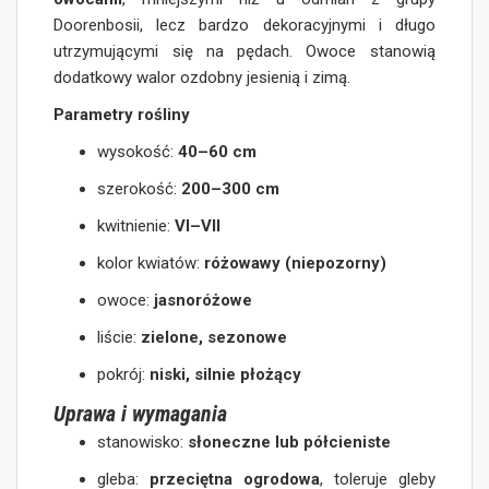
Doorenbosii, lecz bardzo dekoracyjnymi i długo
utrzymującymi się na pędach. Owoce stanowią
dodatkowy walor ozdobny jesienią i zimą.
Parametry rośliny
wysokość:
40–60 cm
szerokość:
200–300 cm
kwitnienie:
VI–VII
kolor kwiatów:
różowawy (niepozorny)
owoce:
jasnoróżowe
liście:
zielone, sezonowe
pokrój:
niski, silnie płożący
Uprawa i wymagania
stanowisko:
słoneczne lub półcieniste
gleba:
przeciętna ogrodowa
, toleruje gleby