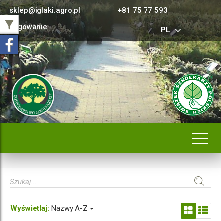
sklep@iglaki.agro.pl
+81 75 77 593
Logowanie
PL
Rozwi
nawig
Wyświetlaj:
Nazwy A-Z