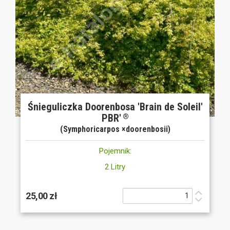
Śnieguliczka Doorenbosa 'Brain de Soleil'
PBR'
®
(Symphoricarpos ×doorenbosii)
Pojemnik:
2 Litry
25,00 zł