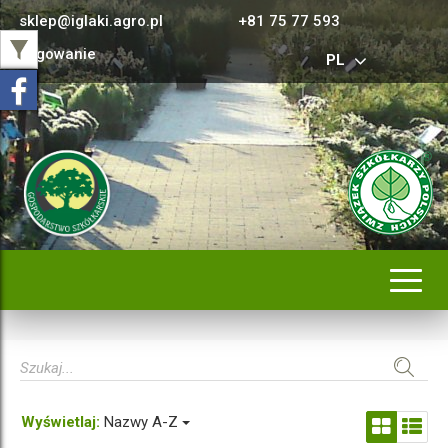
sklep@iglaki.agro.pl
+81 75 77 593
Logowanie
PL
Rozwi
nawig
Wyświetlaj:
Nazwy A-Z