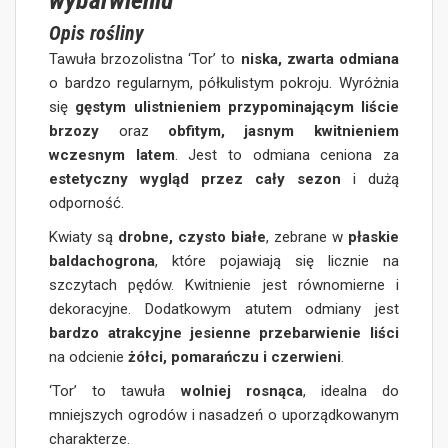
wybarwieniu
Opis rośliny
Tawuła brzozolistna ‘Tor’ to
niska, zwarta odmiana
o bardzo regularnym, półkulistym pokroju. Wyróżnia
się
gęstym ulistnieniem przypominającym liście
brzozy
oraz
obfitym, jasnym kwitnieniem
wczesnym latem
. Jest to odmiana ceniona za
estetyczny wygląd przez cały sezon
i dużą
odporność.
Kwiaty są
drobne, czysto białe
, zebrane w
płaskie
baldachogrona
, które pojawiają się licznie na
szczytach pędów. Kwitnienie jest równomierne i
dekoracyjne. Dodatkowym atutem odmiany jest
bardzo atrakcyjne jesienne przebarwienie liści
na odcienie
żółci, pomarańczu i czerwieni
.
‘Tor’ to tawuła
wolniej rosnąca
, idealna do
mniejszych ogrodów i nasadzeń o uporządkowanym
charakterze.