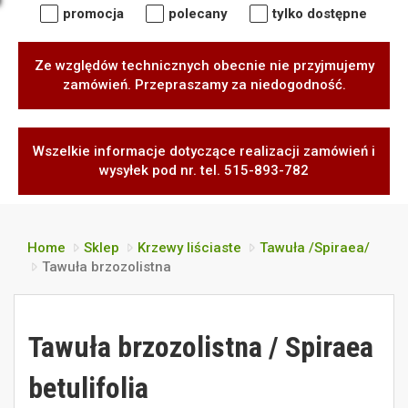
promocja
polecany
tylko dostępne
Ze względów technicznych obecnie nie przyjmujemy
zamówień. Przepraszamy za niedogodność.
Wszelkie informacje dotyczące realizacji zamówień i
wysyłek pod nr. tel. 515-893-782
Home
Sklep
Krzewy liściaste
Tawuła /Spiraea/
Tawuła brzozolistna
Tawuła brzozolistna / Spiraea
betulifolia