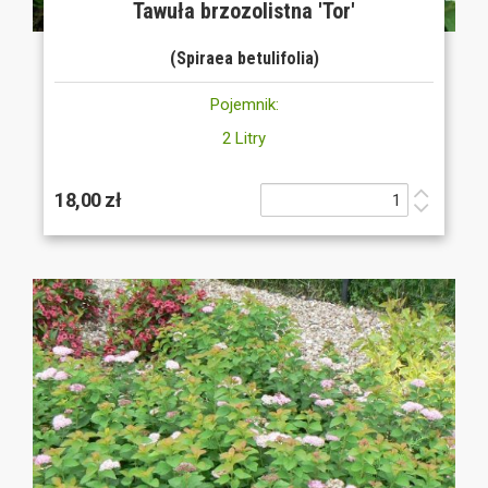
Tawuła brzozolistna 'Tor'
(Spiraea betulifolia)
Pojemnik:
2 Litry
18,00 zł