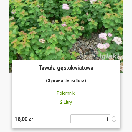
Tawuła gęstokwiatowa
(Spiraea densiflora)
Pojemnik:
2 Litry
18,00 zł