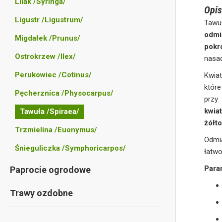
Lilak /Syringa/
Opis
Ligustr /Ligustrum/
Tawu
odmi
Migdałek /Prunus/
pokr
Ostrokrzew /Ilex/
nasa
Perukowiec /Cotinus/
Kwia
które
Pęcherznica /Physocarpus/
przy
kwia
Tawuła /Spiraea/
żółt
Trzmielina /Euonymus/
Odmi
Śnieguliczka /Symphoricarpos/
łatwo
Para
Paprocie ogrodowe
Trawy ozdobne