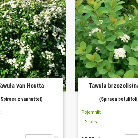
Tawuła van Houtta
Tawuła brzozolistna
(Spiraea x vanhuttei)
(Spiraea betulifoli
:
Pojemnik:
2 Litry