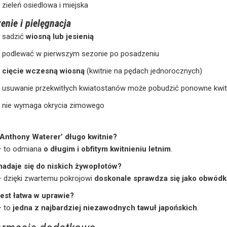
zieleń osiedlowa i miejska
enie i pielęgnacja
sadzić
wiosną lub jesienią
podlewać w pierwszym sezonie po posadzeniu
cięcie wczesną wiosną
(kwitnie na pędach jednorocznych)
usuwanie przekwitłych kwiatostanów może pobudzić ponowne kwit
nie wymaga okrycia zimowego
‘Anthony Waterer’ długo kwitnie?
— to odmiana
o długim i obfitym kwitnieniu letnim
.
nadaje się do niskich żywopłotów?
 dzięki zwartemu pokrojowi
doskonale sprawdza się jako obwódk
jest łatwa w uprawie?
— to
jedna z najbardziej niezawodnych tawuł japońskich
.