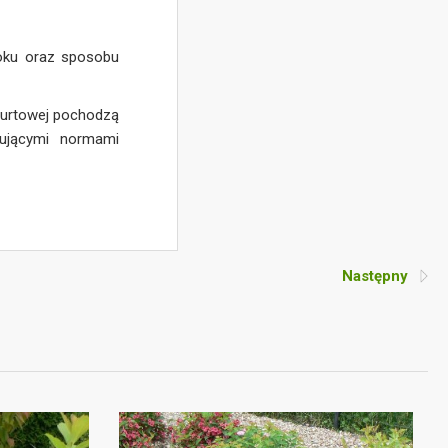
roku oraz sposobu
 hurtowej pochodzą
zującymi normami
Następny