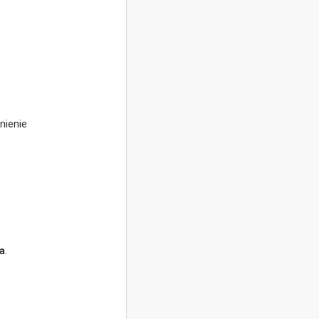
nienie
a
.