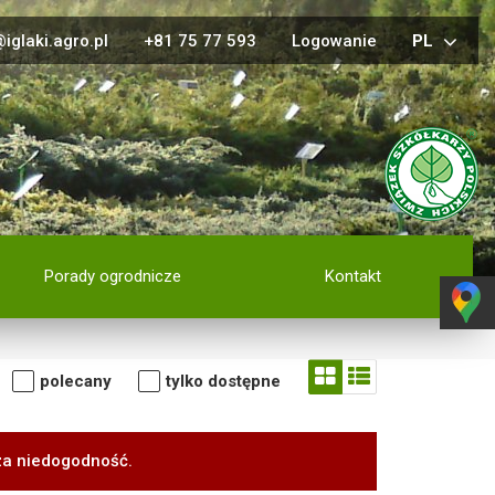
iglaki.agro.pl
+81 75 77 593
Logowanie
PL
Porady ogrodnicze
Kontakt
polecany
tylko dostępne
za niedogodność.