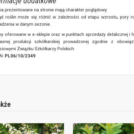
ormacje dodatkowe
ia prezentowane na stronie mają charakter poglądowy.
ąd roślin może się różnić w zależności od etapu wzrostu, pory 
adzenia w danym sezonie.
ny oferowane w e-sklepie oraz w punktach sprzedaży detalicznej i
asnej produkcji szkółkarskiej prowadzonej zgodnie z obowią
ciowymi Związku Szkółkarzy Polskich.
iN:
PL06/10/2349
akże