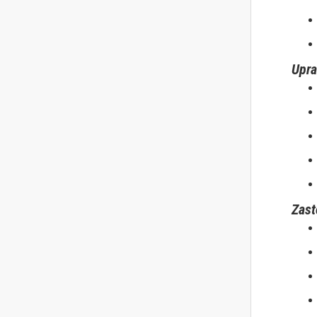
Upra
Zast