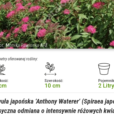
etry oferowanej rośliny:
kość:
Szerokość:
Pojemnik
 cm
10 cm
2 Litr
uła japońska ‘Anthony Waterer’ (Spiraea jap
syczna odmiana o intensywnie różowych kwi