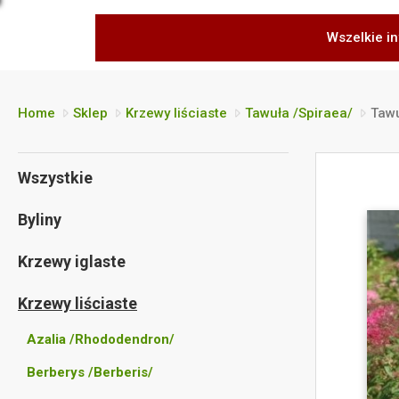
Wszelkie in
Home
Sklep
Krzewy liściaste
Tawuła /Spiraea/
Tawu
Wszystkie
Byliny
Krzewy iglaste
Krzewy liściaste
Azalia /Rhododendron/
Berberys /Berberis/