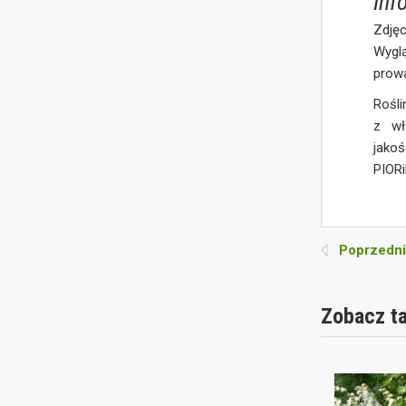
Inf
Zdjęc
Wygl
prow
Rośli
z wł
jakoś
PIOR
Poprzedni
Zobacz t