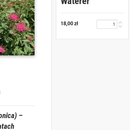
Waterer'
18,00 zł
:
y
onica) –
atach