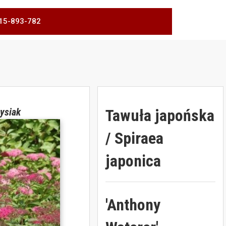
 515-893-782
Tawuła japońska
ysiak
/ Spiraea
japonica
'Anthony