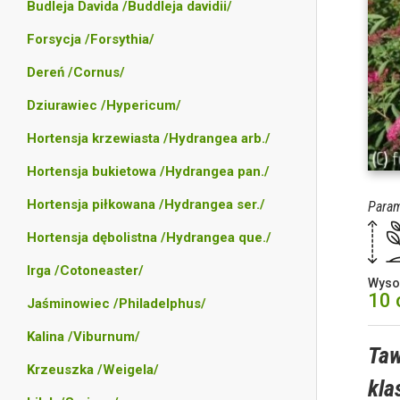
Budleja Davida /Buddleja davidii/
Forsycja /Forsythia/
Dereń /Cornus/
Dziurawiec /Hypericum/
Hortensja krzewiasta /Hydrangea arb./
Hortensja bukietowa /Hydrangea pan./
Hortensja piłkowana /Hydrangea ser./
Param
Hortensja dębolistna /Hydrangea que./
Irga /Cotoneaster/
Wyso
10
Jaśminowiec /Philadelphus/
Kalina /Viburnum/
Taw
Krzeuszka /Weigela/
kla