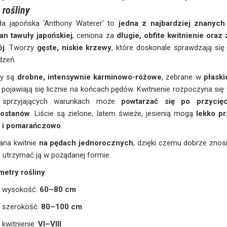
 rośliny
ła japońska ‘Anthony Waterer’ to
jedna z najbardziej znanyc
an tawuły japońskiej
, ceniona za
długie, obfite kwitnienie oraz 
ój
. Tworzy
gęste, niskie krzewy
, które doskonale sprawdzają się
dzeń.
ty są
drobne, intensywnie karminowo-różowe
, zebrane w
płask
 pojawiają się licznie na końcach pędów. Kwitnienie rozpoczyna si
 sprzyjających warunkach może
powtarzać się po przycięc
tostanów
. Liście są zielone, latem świeże, jesienią mogą
lekko pr
o i pomarańczowo
.
ana kwitnie
na pędach jednorocznych
, dzięki czemu dobrze znosi
 utrzymać ją w pożądanej formie.
metry rośliny
wysokość:
60–80 cm
szerokość:
80–100 cm
kwitnienie:
VI–VIII