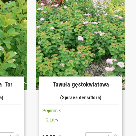
 'Tor'
Tawuła gęstokwiatowa
a)
(Spiraea densiflora)
Pojemnik:
2 Litry