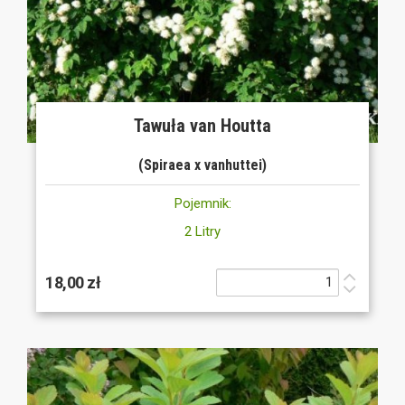
Tawuła van Houtta
(Spiraea x vanhuttei)
Pojemnik:
2 Litry
18,00 zł