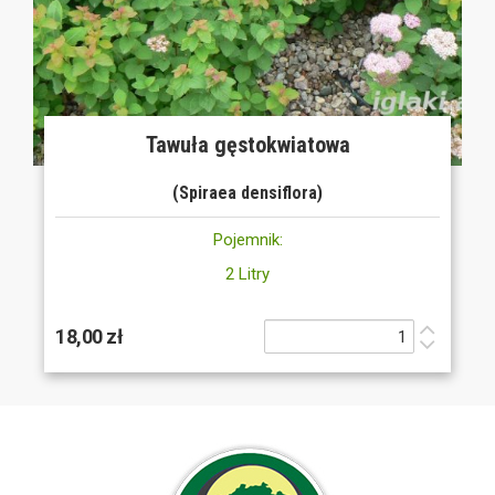
Tawuła gęstokwiatowa
(Spiraea densiflora)
Pojemnik:
2 Litry
18,00 zł