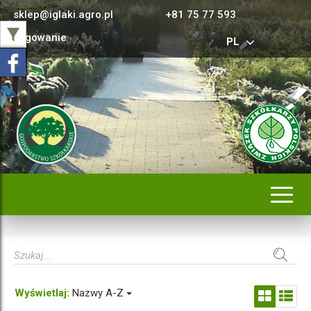
sklep@iglaki.agro.pl
+81 75 77 593
Logowanie
PL
Rozwi
nawig
Wyświetlaj:
Nazwy A-Z