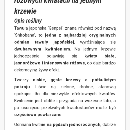
różowych kwiatach na jednym
krzewie
Opis rośliny
Tawuła japońska ‘Genpei’, znana również pod nazwą
‘Shirobana’, to
jedna z najbardziej oryginalnych
odmian tawuły japońskiej
, wyróżniająca się
dwubarwnym kwitnieniem
. Na jednym krzewie
jednocześnie pojawiają się
kwiaty białe,
jasnoróżowe i intensywnie różowe
, co daje bardzo
dekoracyjny, żywy efekt.
Tworzy
niskie, gęste krzewy o półkulistym
pokroju
. Liście są zielone, drobne, stanowią
spokojne tło dla niezwykle efektownych kwiatów.
Kwitnienie jest obfite i przypada na wczesne lato, a
po usunięciu przekwitłych kwiatostanów może być
częściowo powtarzane
.
Odmiana kwitnie
na pędach jednorocznych
, dobrze