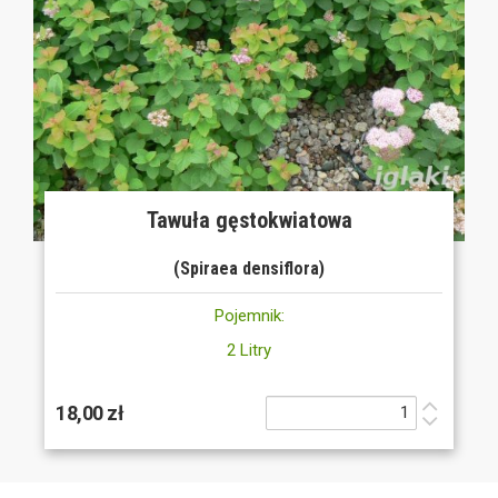
Tawuła gęstokwiatowa
(Spiraea densiflora)
Pojemnik:
2 Litry
18,00 zł