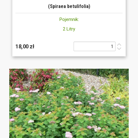
(Spiraea betulifolia)
Pojemnik:
2 Litry
18,00 zł