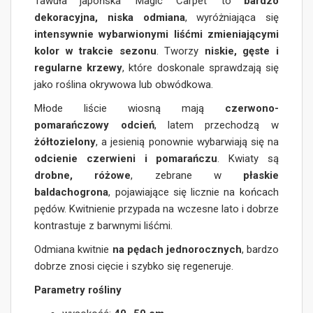
Tawuła japońska ‘Magic Carpet’ to
bardzo
dekoracyjna, niska odmiana
, wyróżniająca się
intensywnie wybarwionymi liśćmi zmieniającymi
kolor w trakcie sezonu
. Tworzy
niskie, gęste i
regularne krzewy
, które doskonale sprawdzają się
jako roślina okrywowa lub obwódkowa.
Młode liście wiosną mają
czerwono-
pomarańczowy odcień
, latem przechodzą w
żółtozielony
, a jesienią ponownie wybarwiają się na
odcienie czerwieni i pomarańczu
. Kwiaty są
drobne, różowe
, zebrane w
płaskie
baldachogrona
, pojawiające się licznie na końcach
pędów. Kwitnienie przypada na wczesne lato i dobrze
kontrastuje z barwnymi liśćmi.
Odmiana kwitnie
na pędach jednorocznych
, bardzo
dobrze znosi cięcie i szybko się regeneruje.
Parametry rośliny