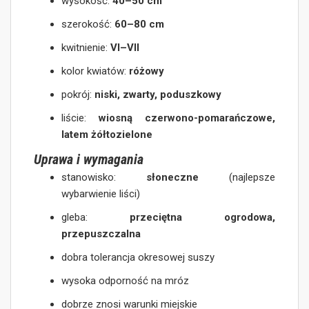
wysokość:
40–50 cm
szerokość:
60–80 cm
kwitnienie:
VI–VII
kolor kwiatów:
różowy
pokrój:
niski, zwarty, poduszkowy
liście:
wiosną czerwono-pomarańczowe,
latem żółtozielone
Uprawa i wymagania
stanowisko:
słoneczne
(najlepsze
wybarwienie liści)
gleba:
przeciętna ogrodowa,
przepuszczalna
dobra tolerancja okresowej suszy
wysoka odporność na mróz
dobrze znosi warunki miejskie