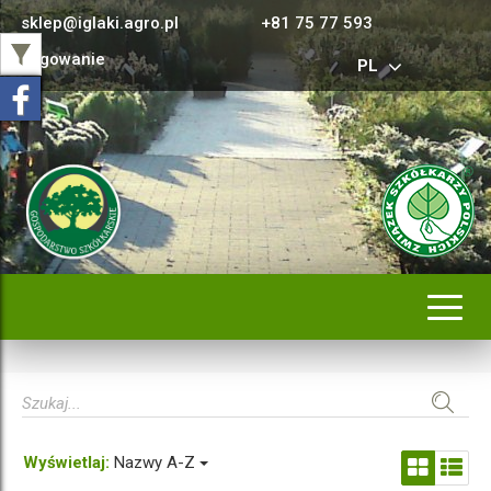
sklep@iglaki.agro.pl
+81 75 77 593
Logowanie
PL
Rozwi
nawig
Wyświetlaj:
Nazwy A-Z