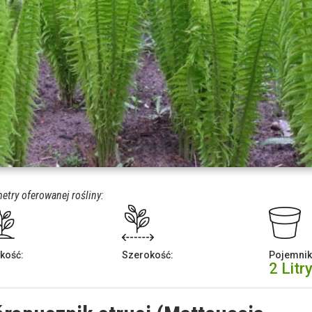
etry oferowanej rośliny:
kość:
Szerokość:
Pojemnik
2 Litr