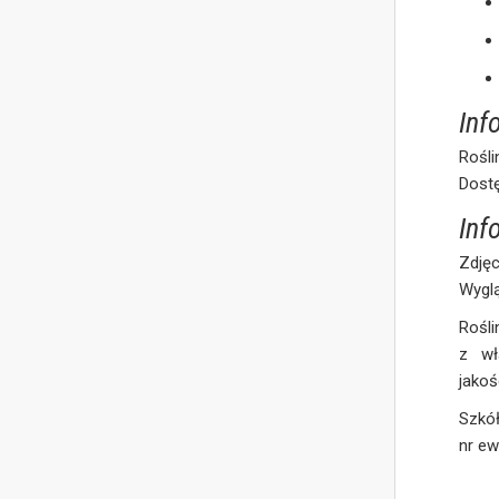
Inf
Rośli
Dostę
Inf
Zdjęc
Wyglą
Rośli
z wł
jakoś
Szkół
nr ew