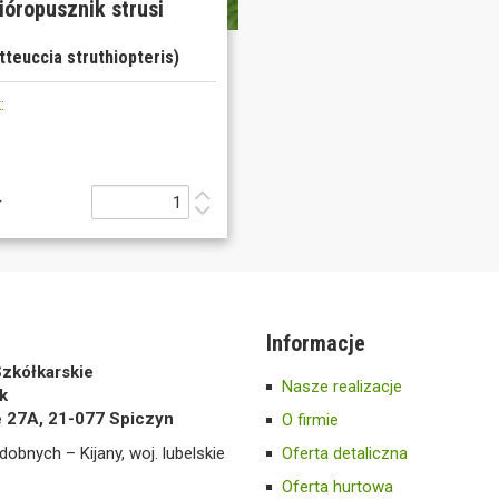
ióropusznik strusi
tteuccia struthiopteris)
:
ł
Informacje
zkółkarskie
Nasze realizacje
k
e 27A, 21-077 Spiczyn
O firmie
dobnych – Kijany, woj. lubelskie
Oferta detaliczna
Oferta hurtowa