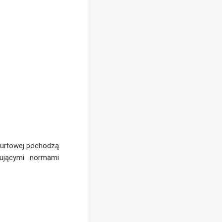
 hurtowej pochodzą
zującymi normami