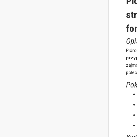
Pi
st
fo
Opi
Pióro
przy
zajm
polec
Pok