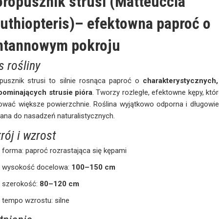
óropusznik strusi (Matteuccia
ruthiopteris)
– efektowna paproć o
ntannowym pokroju
s rośliny
pusznik strusi to silnie rosnąca paproć o
charakterystycznych,
pominających strusie pióra
. Tworzy rozległe, efektowne kępy, k
ować większe powierzchnie. Roślina wyjątkowo odporna i długowie
ana do nasadzeń naturalistycznych.
rój i wzrost
forma: paproć rozrastająca się kępami
wysokość docelowa:
100–150 cm
szerokość:
80–120 cm
tempo wzrostu: silne