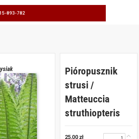
 515-893-782
Pióropusznik
ysiak
strusi /
Matteuccia
struthiopteris
25,00 zł