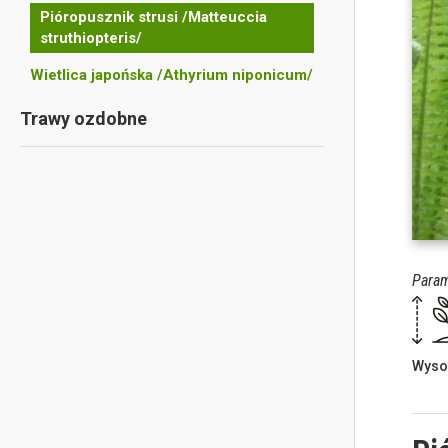
Pióropusznik strusi /Matteuccia
struthiopteris/
Wietlica japońska /Athyrium niponicum/
Trawy ozdobne
Param
Wyso