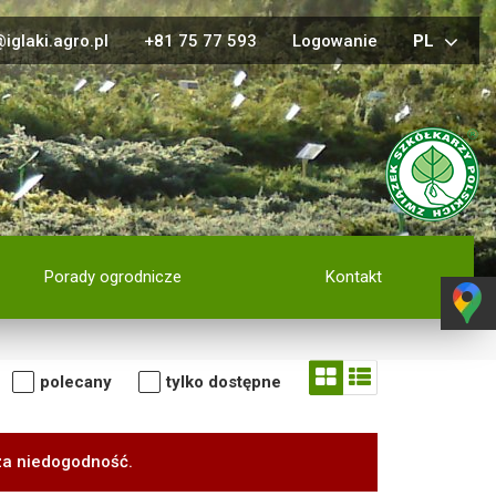
iglaki.agro.pl
+81 75 77 593
Logowanie
PL
Porady ogrodnicze
Kontakt
polecany
tylko dostępne
za niedogodność.