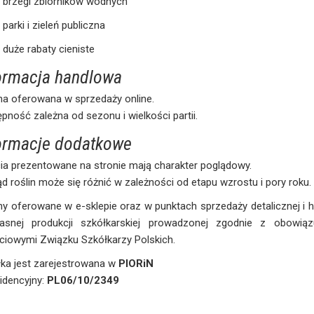
brzegi zbiorników wodnych
parki i zieleń publiczna
duże rabaty cieniste
ormacja handlowa
na oferowana w sprzedaży online.
pność zależna od sezonu i wielkości partii.
ormacje dodatkowe
ia prezentowane na stronie mają charakter poglądowy.
d roślin może się różnić w zależności od etapu wzrostu i pory roku.
ny oferowane w e-sklepie oraz w punktach sprzedaży detalicznej i
asnej produkcji szkółkarskiej prowadzonej zgodnie z obowią
ciowymi Związku Szkółkarzy Polskich.
ka jest zarejestrowana w
PIORiN
idencyjny:
PL06/10/2349