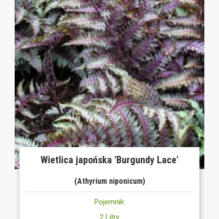
Wietlica japońska 'Burgundy Lace'
(Athyrium niponicum)
Pojemnik:
2 Litry