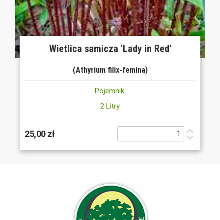
Wietlica samicza 'Lady in Red'
(Athyrium filix-femina)
Pojemnik:
2 Litry
25,00 zł