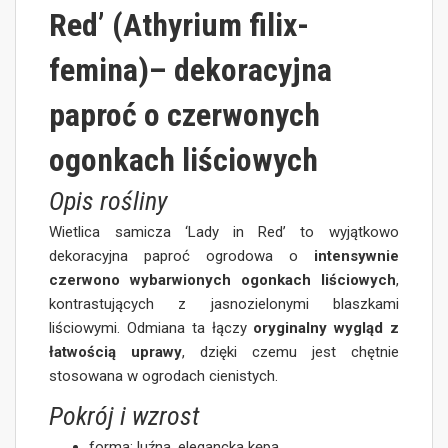
Red’ (Athyrium filix-
femina)
– dekoracyjna
paproć o czerwonych
ogonkach liściowych
Opis rośliny
Wietlica samicza ‘Lady in Red’ to wyjątkowo
dekoracyjna paproć ogrodowa o
intensywnie
czerwono wybarwionych ogonkach liściowych
,
kontrastujących z jasnozielonymi blaszkami
liściowymi. Odmiana ta łączy
oryginalny wygląd z
łatwością uprawy
, dzięki czemu jest chętnie
stosowana w ogrodach cienistych.
Pokrój i wzrost
forma: luźna, elegancka kępa