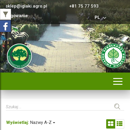
sklep@iglaki.agro.pl
+81 75 77 593
Logowanie
PL
Rozwi
nawig
Wyświetlaj:
Nazwy A-Z