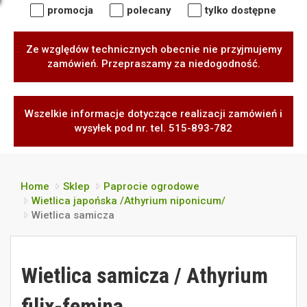
promocja
polecany
tylko dostępne
Ze względów technicznych obecnie nie przyjmujemy
zamówień. Przepraszamy za niedogodność.
Wszelkie informacje dotyczące realizacji zamówień i
wysyłek pod nr. tel. 515-893-782
Home
Sklep
Paprocie ogrodowe
Wietlica japońska /Athyrium niponicum/
Wietlica samicza
Wietlica samicza / Athyrium
filix-femina