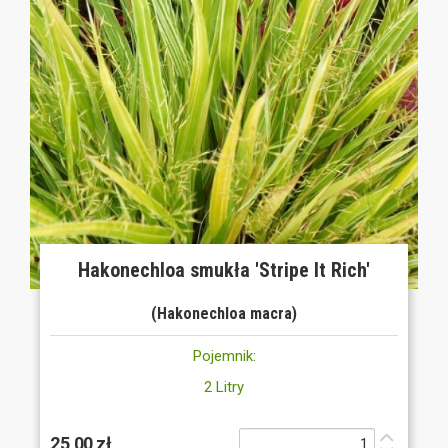
Hakonechloa smukła 'Stripe It Rich'
(Hakonechloa macra)
Pojemnik:
2 Litry
25,00 zł