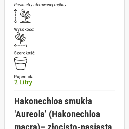
Parametry oferowanej rośliny:
Wysokość:
Szerokość:
Pojemnik:
2 Litry
Hakonechloa smukła
‘Aureola’ (Hakonechloa
macra)
– złocisto-pasiasta