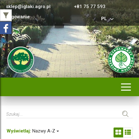
sklep@iglaki.agro.pl
+81 75 77 593
Logowanie
PL
Rozwi
nawig
Wyświetlaj:
Nazwy A-Z