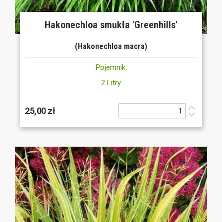
Hakonechloa smukła 'Greenhills'
(Hakonechloa macra)
Pojemnik:
2 Litry
25,00 zł