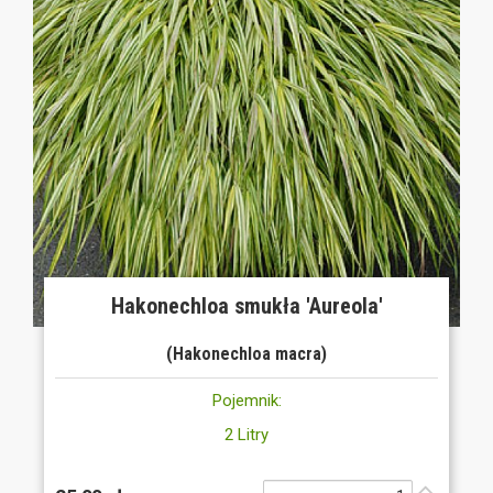
Hakonechloa smukła 'Aureola'
(Hakonechloa macra)
Pojemnik:
2 Litry