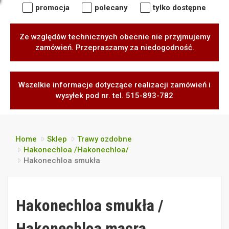
promocja
polecany
tylko dostępne
Ze względów technicznych obecnie nie przyjmujemy
zamówień. Przepraszamy za niedogodność.
Wszelkie informacje dotyczące realizacji zamówień i
wysyłek pod nr. tel. 515-893-782
Home
Sklep
Trawy ozdobne
Hakonechloa /Hakonechloa/
Hakonechloa smukła
Hakonechloa smukła /
Hakonechloa macra