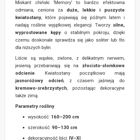
Miskant chiński ‘Memory’ to bardzo efektowna
odmiana, ceniona za
duże, lekkie i puszyste
kwiatostany
, które pojawiają się późnym latem i
nadają roślinie wyjątkowej elegancji. Tworzy
silne,
wyprostowane kępy
o stabilnym pokroju, dzięki
czemu doskonale sprawdza się jako soliter lub tło
dla niższych bylin.
Liście są wąskie, zielone, z delikatnym nerwem,
jesienią przebarwiają się na
złocisto-słomkowe
odcienie
. Kwiatostany początkowo mają
jasnoróżowy odcień
, z czasem jaśnieją do
kremowo-srebrzystych
, pozostając dekoracyjne
także zimą.
Parametry rośliny
wysokość:
160–200 cm
szerokość:
90–130 cm
dekoracyjność liści:
IV–XI