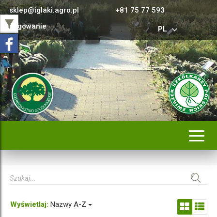
sklep@iglaki.agro.pl
+81 75 77 593
Logowanie
PL
Rozwi
nawig
Wyświetlaj:
Nazwy A-Z