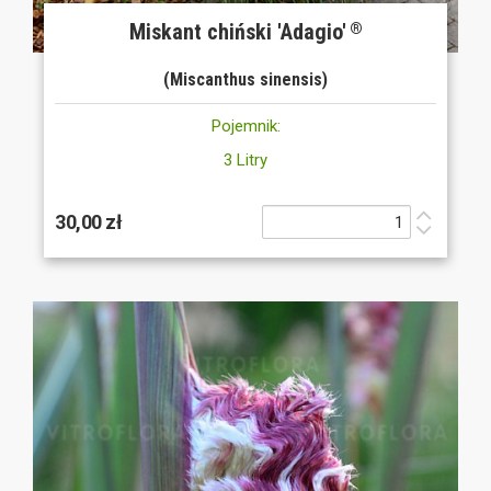
Miskant chiński 'Adagio'
®
(Miscanthus sinensis)
Pojemnik:
3 Litry
30,00 zł