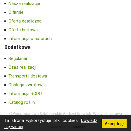
Nasze realizacje
O firmie
Oferta detaliczna
Oferta hurtowa
Informacja o autorach
Dodatkowe
Regulamin
Czas realizacji
Transport i dostawa
Obsługa zwrotów
Informacja RODO
Katalog roślin
© Gospodarstwo Szkółkarskie Andrzej Krzysiak. Wszystkie prawa
zastrzeżone.
Ta strona wykorzystuje pliki cookies.
Dowiedz
Akceptuję
się wiecej
Implementacja:
Arteneo