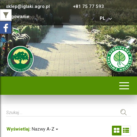
sklep@iglaki.agro.pl
+81 75 77 593
Logowanie
PL
Rozwi
nawig
Wyświetlaj:
Nazwy A-Z