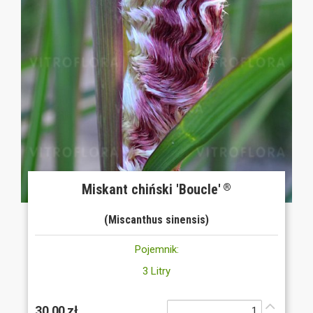
Miskant chiński 'Boucle'
®
(Miscanthus sinensis)
Pojemnik:
3 Litry
30,00 zł