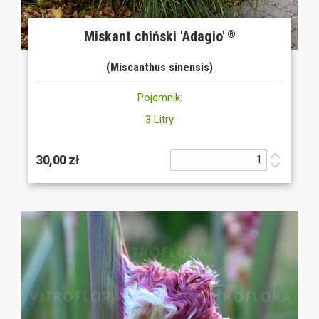
Miskant chiński 'Adagio'
®
(Miscanthus sinensis)
Pojemnik:
3 Litry
30,00 zł