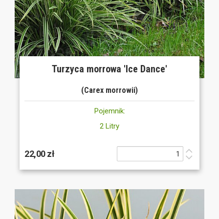
Turzyca morrowa 'Ice Dance'
(Carex morrowii)
Pojemnik:
2 Litry
22,00 zł