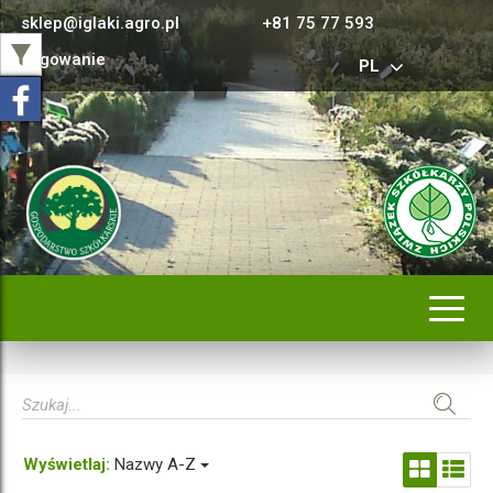
sklep@iglaki.agro.pl
+81 75 77 593
Logowanie
PL
Rozwi
nawig
Wyświetlaj:
Nazwy A-Z