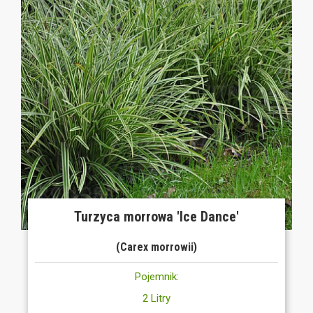
Turzyca morrowa 'Ice Dance'
(Carex morrowii)
Pojemnik:
2 Litry