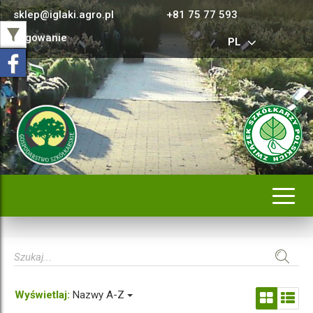
sklep@iglaki.agro.pl
+81 75 77 593
Logowanie
PL
Rozwi
nawig
Wyświetlaj:
Nazwy A-Z