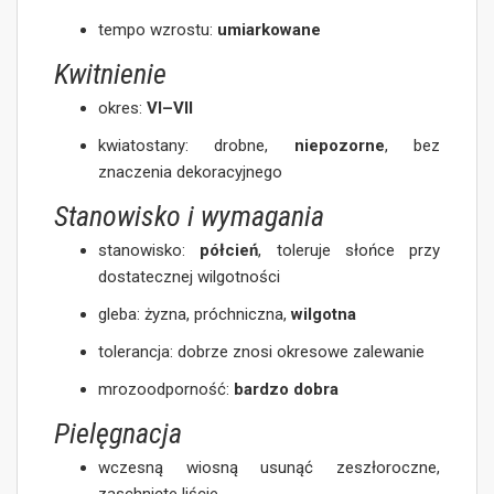
tempo wzrostu:
umiarkowane
Kwitnienie
okres:
VI–VII
kwiatostany: drobne,
niepozorne
, bez
znaczenia dekoracyjnego
Stanowisko i wymagania
stanowisko:
półcień
, toleruje słońce przy
dostatecznej wilgotności
gleba: żyzna, próchniczna,
wilgotna
tolerancja: dobrze znosi okresowe zalewanie
mrozoodporność:
bardzo dobra
Pielęgnacja
wczesną wiosną usunąć zeszłoroczne,
zaschnięte liście