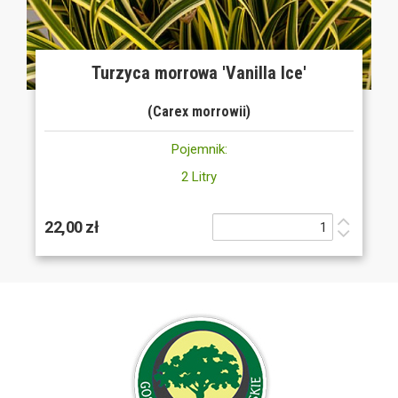
Turzyca morrowa 'Vanilla Ice'
(Carex morrowii)
Pojemnik:
2 Litry
22,00 zł