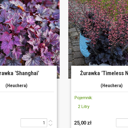
rawka 'Shanghai'
Żurawka 'Timeless N
(Heuchera)
(Heuchera)
Pojemnik:
2 Litry
25,00 zł