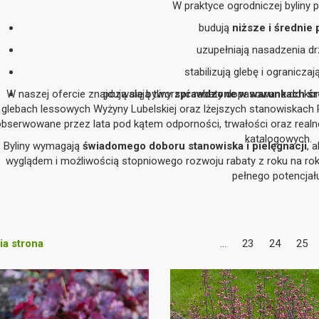
W praktyce ogrodniczej byliny pe
budują
niższe i średnie 
uzupełniają nasadzenia d
stabilizują glebę i ograniczaj
W naszej ofercie znajdują się byliny
pozwalają tworzyć rabaty dopasowane do kon
sprawdzone w warunkach śr
glebach lessowych Wyżyny Lubelskiej oraz lżejszych stanowiskach 
obserwowane przez lata pod kątem odporności, trwałości oraz realn
katalogowych.
Byliny wymagają
świadomego doboru stanowiska i pielęgnacji
, 
wyglądem i możliwością stopniowego rozwoju rabaty z roku na rok
pełnego potencjał
a strona
...
23
24
25