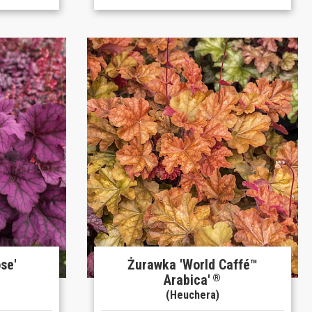
se'
Żurawka 'World Caffé™
Arabica'
®
(Heuchera)