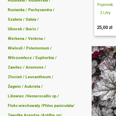
Rudbekia / Rudbeckia /
Pojemnik:
Runianka / Pachysandra /
2 Litry
Szałwia / Salvia /
25,00 zł
Ubiorek / Iberis /
Werbena / Verbrna /
Wielosił / Polemonium /
Wilczomlecz / Euphorbia /
Zawilec / Anemone /
Złocień / Leucantheum /
Żagwin / Aubrieta /
Liliowiec /Hemerocallis sp./
Floks wiechowaty /Phlox paniculata/
Tawułka Arendsa /Astilbe sp/