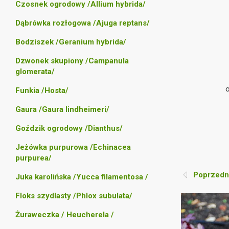
Czosnek ogrodowy /Allium hybrida/
Dąbrówka rozłogowa /Ajuga reptans/
Bodziszek /Geranium hybrida/
Dzwonek skupiony /Campanula
glomerata/
Funkia /Hosta/
Gaura /Gaura lindheimeri/
Goździk ogrodowy /Dianthus/
Jeżówka purpurowa /Echinacea
purpurea/
Poprzedni
Juka karolińska /Yucca filamentosa /
Floks szydlasty /Phlox subulata/
Żuraweczka / Heucherela /