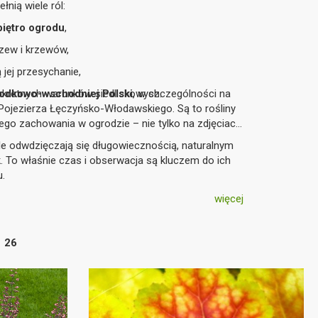
łnią wiele ról:
piętro ogrodu
,
rzew i krzewów,
ą jej przesychanie,
kretnych warunków siedliskowych.
odkowo-wschodniej Polski
, w szczególności na
Pojezierza Łęczyńsko-Włodawskiego. Są to rośliny
ego zachowania w ogrodzie – nie tylko na zdjęciach
ale odwdzięczają się długowiecznością, naturalnym
. To właśnie czas i obserwacja są kluczem do ich
u.
więcej
26