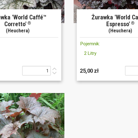
wka 'World Caffé™
Żurawka 'World C
Corretto'
Espresso'
®
®
(Heuchera)
(Heuchera)
Pojemnik:
2 Litry
25,00 zł