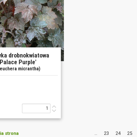
wka drobnokwiatowa
'Palace Purple'
euchera micrantha)
a strona
...
23
24
25