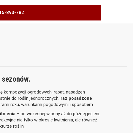
 515-893-782
ć sezonów.
wę kompozycji ogrodowych, rabat, nasadzeń
ństwie do roślin jednorocznych,
raz posadzone
 porami roku, warunkami pogodowymi i sposobem
itnienia
– od wczesnej wiosny aż do późnej jesieni.
kcyjne nie tylko w okresie kwitnienia, ale również
kturze roślin.