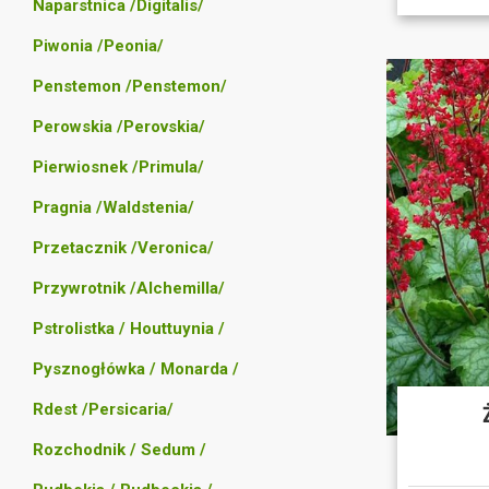
Naparstnica /Digitalis/
Piwonia /Peonia/
Penstemon /Penstemon/
Perowskia /Perovskia/
Pierwiosnek /Primula/
Pragnia /Waldstenia/
Przetacznik /Veronica/
Przywrotnik /Alchemilla/
Pstrolistka / Houttuynia /
Pysznogłówka / Monarda /
Rdest /Persicaria/
Rozchodnik / Sedum /