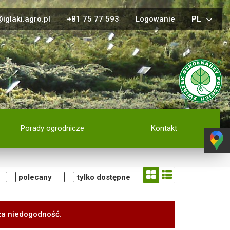
iglaki.agro.pl
+81 75 77 593
Logowanie
PL
Porady ogrodnicze
Kontakt
polecany
tylko dostępne
za niedogodność.