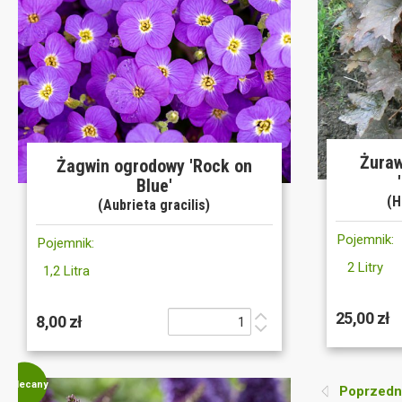
Żura
Żagwin ogrodowy 'Rock on
Blue'
(H
(Aubrieta gracilis)
Pojemnik:
Pojemnik:
2 Litry
1,2 Litra
25,00 zł
8,00 zł
Polecany
Poprzedni