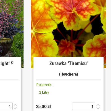
ight'
Żurawka 'Tiramisu'
®
(Heuchera)
Pojemnik:
2 Litry
25,00 zł