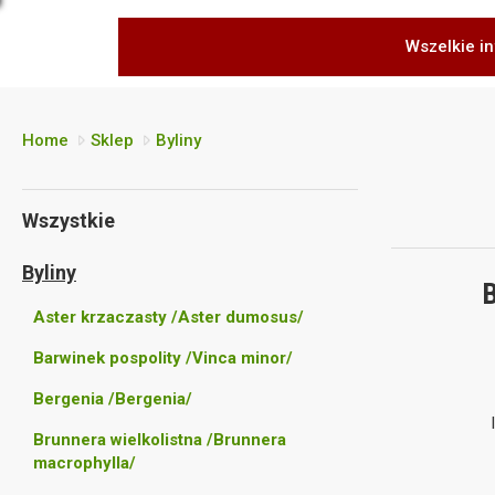
Wszelkie in
Home
Sklep
Byliny
Wszystkie
Byliny
B
Aster krzaczasty /Aster dumosus/
Barwinek pospolity /Vinca minor/
Bergenia /Bergenia/
Brunnera wielkolistna /Brunnera
macrophylla/