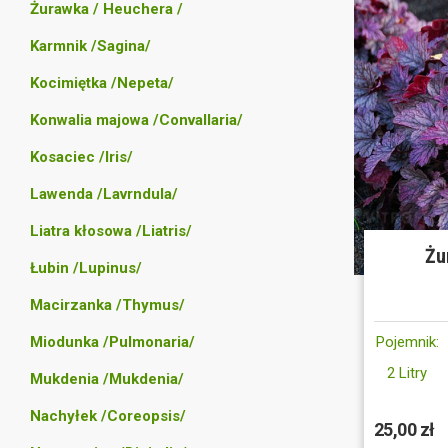
Żurawka / Heuchera /
Karmnik /Sagina/
Kocimiętka /Nepeta/
Konwalia majowa /Convallaria/
Kosaciec /Iris/
Lawenda /Lavrndula/
Liatra kłosowa /Liatris/
Żu
Łubin /Lupinus/
Macirzanka /Thymus/
Miodunka /Pulmonaria/
Pojemnik:
2 Litry
Mukdenia /Mukdenia/
Nachyłek /Coreopsis/
25,00 zł