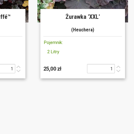
affé™
Żurawka 'XXL'
(Heuchera)
Pojemnik:
2 Litry
25,00 zł