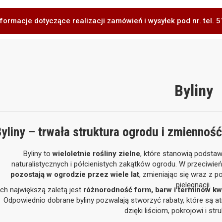
formacje dotyczące realizacji zamówień i wysyłek pod nr. tel.
Byliny
yliny – trwała struktura ogrodu i zmiennoś
Byliny to
wieloletnie rośliny zielne
, które stanowią podsta
naturalistycznych i półcienistych zakątków ogrodu. W przeciwie
pozostają w ogrodzie przez wiele lat
, zmieniając się wraz z
pielęgnacji.
Ich największą zaletą jest
różnorodność form, barw i terminów kw
Odpowiednio dobrane byliny pozwalają stworzyć rabaty, które są atra
dzięki liściom, pokrojowi i stru