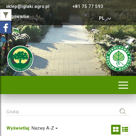
sklep@iglaki.agro.pl
+81 75 77 593
Logowanie
PL
Rozwi
nawig
Wyświetlaj:
Nazwy A-Z