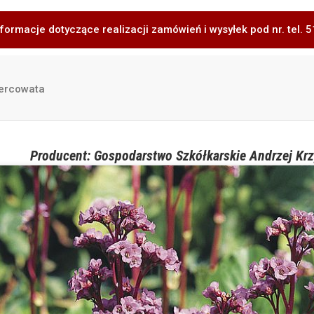
formacje dotyczące realizacji zamówień i wysyłek pod nr. tel.
ercowata
Producent: Gospodarstwo Szkółkarskie Andrzej Krz