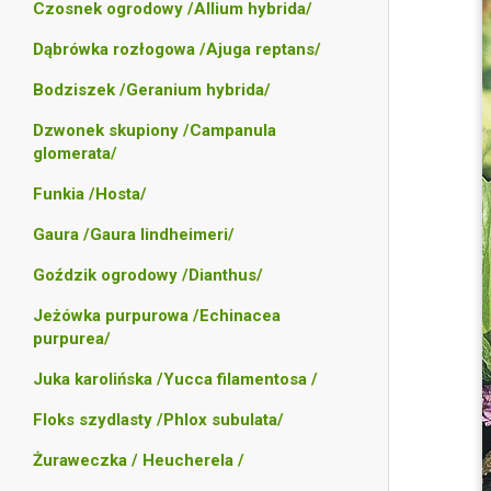
Czosnek ogrodowy /Allium hybrida/
Dąbrówka rozłogowa /Ajuga reptans/
Bodziszek /Geranium hybrida/
Dzwonek skupiony /Campanula
glomerata/
Funkia /Hosta/
Gaura /Gaura lindheimeri/
Goździk ogrodowy /Dianthus/
Jeżówka purpurowa /Echinacea
purpurea/
Juka karolińska /Yucca filamentosa /
Floks szydlasty /Phlox subulata/
Żuraweczka / Heucherela /