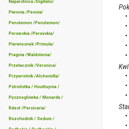
Naparstnica /Digitalis/
Pok
Piwonia /Peonia/
Penstemon /Penstemon/
Perowskia /Perovskia/
Pierwiosnek /Primula/
Pragnia /Waldstenia/
Kwi
Przetacznik /Veronica/
Przywrotnik /Alchemilla/
Pstrolistka / Houttuynia /
Pysznogłówka / Monarda /
Sta
Rdest /Persicaria/
Rozchodnik / Sedum /