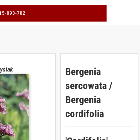
 515-893-782
Bergenia
ysiak
sercowata /
Bergenia
cordifolia