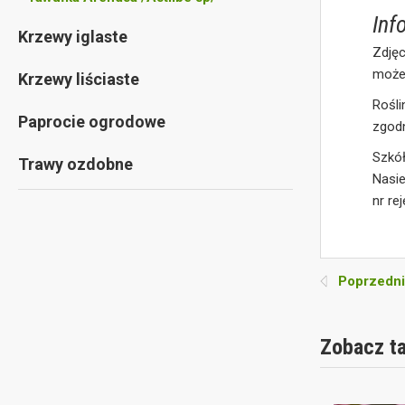
Inf
Krzewy iglaste
Zdję
może 
Krzewy liściaste
Rośli
Paprocie ogrodowe
zgodn
Szkó
Trawy ozdobne
Nasie
nr re
Poprzedni
Zobacz t