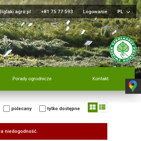
iglaki.agro.pl
+81 75 77 593
Logowanie
PL
Porady ogrodnicze
Kontakt
polecany
tylko dostępne
za niedogodność.