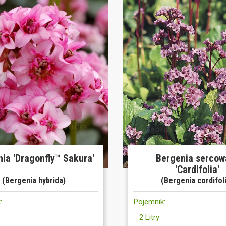
ia 'Dragonfly™ Sakura'
Bergenia sercow
'Cardifolia'
(Bergenia hybrida)
(Bergenia cordifol
:
Pojemnik:
2 Litry