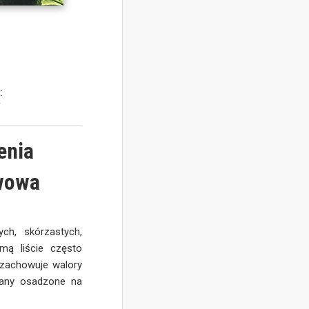
:
y
enia
ywowa
ch, skórzastych,
imą liście często
a zachowuje walory
tany osadzone na