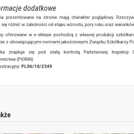
ormacje dodatkowe
cia prezentowane na stronie mają charakter poglądowy. Rzeczywi
się różnić w zależności od etapu wzrostu, pory roku oraz warunkó
ny oferowane w e-sklepie pochodzą z własnej produkcji szkółkars
ie z obowiązującymi normami jakościowymi Związku Szkółkarzy Po
łka znajduje się pod stałą kontrolą Państwowej Inspekcji 
nnictwa (PIORiN)
jestracyjny:
PL06/10/2349
akże