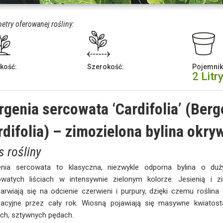
etry oferowanej rośliny:
kość:
Szerokość:
Pojemnik
2 Litr
rgenia sercowata ‘Cardifolia’ (Berg
rdifolia) – zimozielona bylina okr
s rośliny
enia sercowata to klasyczna, niezwykle odporna bylina o duży
owatych liściach w intensywnie zielonym kolorze. Jesienią i z
arwiają się na odcienie czerwieni i purpury, dzięki czemu roślin
racyjne przez cały rok. Wiosną pojawiają się masywne kwiatos
ch, sztywnych pędach.