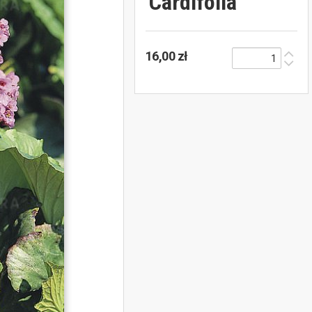
'Cardifolia'
16,00 zł