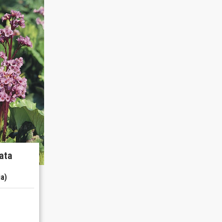
ata
ia)