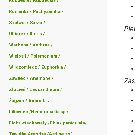
Rudbekia / Rudbeckia /
Runianka / Pachysandra /
Szałwia / Salvia /
Pie
Ubiorek / Iberis /
Werbena / Verbrna /
Wielosił / Polemonium /
Wilczomlecz / Euphorbia /
Zawilec / Anemone /
Zas
Złocień / Leucantheum /
Żagwin / Aubrieta /
Liliowiec /Hemerocallis sp./
Floks wiechowaty /Phlox paniculata/
Tawułka Arendsa /Astilbe sp/