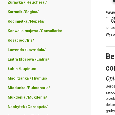
Żurawka / Heuchera /
Karmnik /Sagina/
Param
Kocimiętka /Nepeta/
Konwalia majowa /Convallaria/
Wyso
Kosaciec /Iris/
Lawenda /Lavrndula/
Be
Liatra kłosowa /Liatris/
co
Łubin /Lupinus/
Opi
Macirzanka /Thymus/
Berg
Miodunka /Pulmonaria/
serc
Mukdenia /Mukdenia/
przeb
deko
Nachyłek /Coreopsis/
gruby