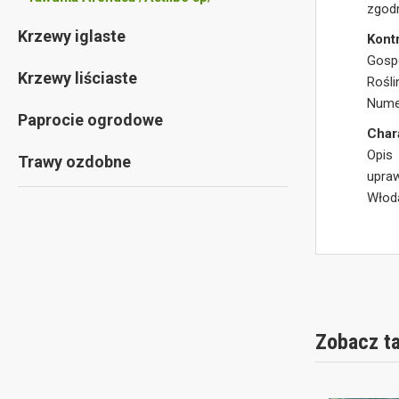
zgodn
Krzewy iglaste
Kontr
Gosp
Krzewy liściaste
Rośli
Numer
Paprocie ogrodowe
Char
Opis
Trawy ozdobne
upra
Włod
Zobacz t