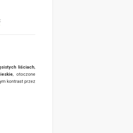
:
y
istych liściach
,
ieskie
, otoczone
ym kontrast przez