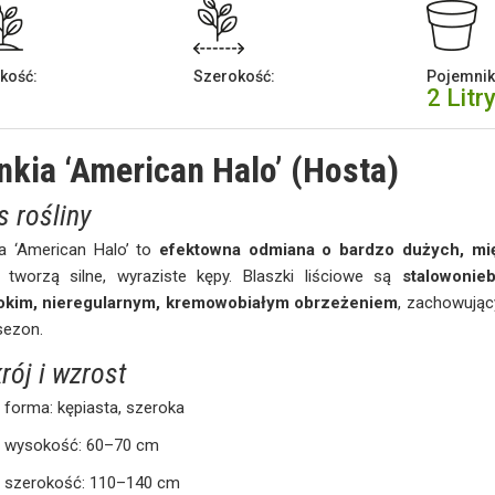
kość:
Szerokość:
Pojemnik
2 Litr
nkia ‘American Halo’ (Hosta)
s rośliny
ia ‘American Halo’ to
efektowna odmiana o bardzo dużych, mięs
e tworzą silne, wyraziste kępy. Blaszki liściowe są
stalowonieb
okim, nieregularnym, kremowobiałym obrzeżeniem
, zachowując
sezon.
rój i wzrost
forma: kępiasta, szeroka
wysokość: 60–70 cm
szerokość: 110–140 cm