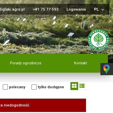
iglaki.agro.pl
+81 75 77 593
Logowanie
PL
Porady ogrodnicze
Kontakt
polecany
tylko dostępne
za niedogodność.