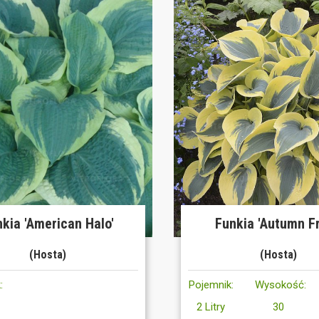
kia 'American Halo'
Funkia 'Autumn Fr
(Hosta)
(Hosta)
:
Pojemnik:
Wysokość:
2 Litry
30