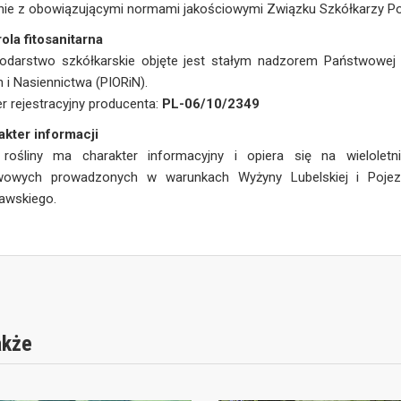
ie z obowiązującymi normami jakościowymi Związku Szkółkarzy Po
ola fitosanitarna
odarstwo szkółkarskie objęte jest stałym nadzorem Państwowej 
n i Nasiennictwa (PIORiN).
 rejestracyjny producenta:
PL-06/10/2349
akter informacji
 rośliny ma charakter informacyjny i opiera się na wieloletn
wowych prowadzonych w warunkach Wyżyny Lubelskiej i Pojez
awskiego.
akże