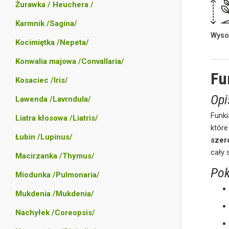
Żurawka / Heuchera /
Karmnik /Sagina/
Wyso
Kocimiętka /Nepeta/
Konwalia majowa /Convallaria/
Fu
Kosaciec /Iris/
Opi
Lawenda /Lavrndula/
Funk
Liatra kłosowa /Liatris/
któr
Łubin /Lupinus/
szer
cały 
Macirzanka /Thymus/
Pok
Miodunka /Pulmonaria/
Mukdenia /Mukdenia/
Nachyłek /Coreopsis/