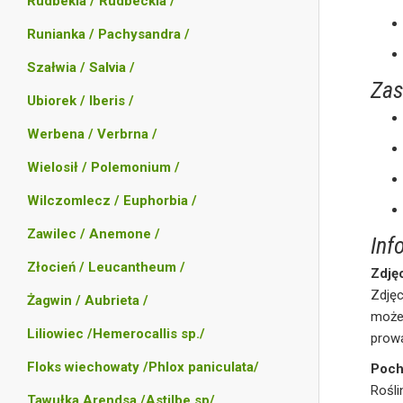
Rudbekia / Rudbeckia /
Runianka / Pachysandra /
Szałwia / Salvia /
Zas
Ubiorek / Iberis /
Werbena / Verbrna /
Wielosił / Polemonium /
Wilczomlecz / Euphorbia /
Zawilec / Anemone /
Inf
Złocień / Leucantheum /
Zdję
Zdję
Żagwin / Aubrieta /
może 
Liliowiec /Hemerocallis sp./
prowa
Floks wiechowaty /Phlox paniculata/
Poch
Rośli
Tawułka Arendsa /Astilbe sp/