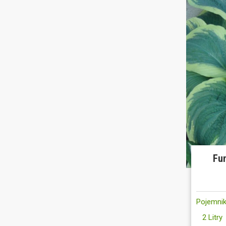
Fun
Pojemnik
2 Litry