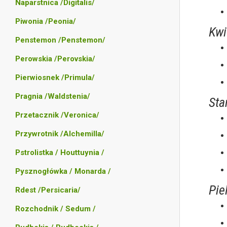
Naparstnica /Digitalis/
Piwonia /Peonia/
Kwi
Penstemon /Penstemon/
Perowskia /Perovskia/
Pierwiosnek /Primula/
Pragnia /Waldstenia/
Sta
Przetacznik /Veronica/
Przywrotnik /Alchemilla/
Pstrolistka / Houttuynia /
Pysznogłówka / Monarda /
Pie
Rdest /Persicaria/
Rozchodnik / Sedum /