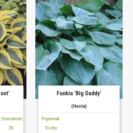
ost'
Funkia 'Big Daddy'
(Hosta)
Szerokość:
Pojemnik:
20
3 Litry