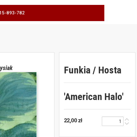
 515-893-782
Funkia / Hosta
ysiak
'American Halo'
22,00 zł