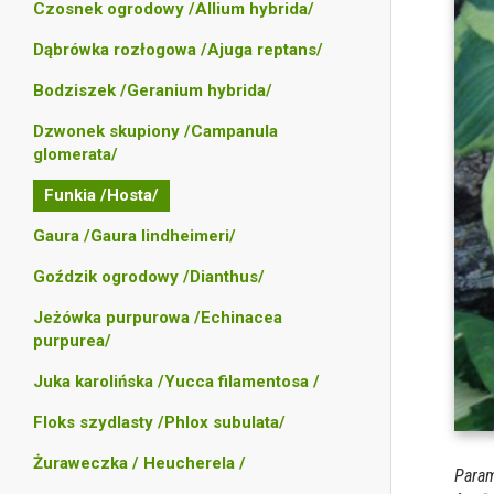
Czosnek ogrodowy /Allium hybrida/
Dąbrówka rozłogowa /Ajuga reptans/
Bodziszek /Geranium hybrida/
Dzwonek skupiony /Campanula
glomerata/
Funkia /Hosta/
Gaura /Gaura lindheimeri/
Goździk ogrodowy /Dianthus/
Jeżówka purpurowa /Echinacea
purpurea/
Juka karolińska /Yucca filamentosa /
Floks szydlasty /Phlox subulata/
Żuraweczka / Heucherela /
Param