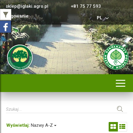
sklep@iglaki.agro.pl
+81 75 77 593
Logowanie
PL
Rozwi
nawig
Wyświetlaj:
Nazwy A-Z