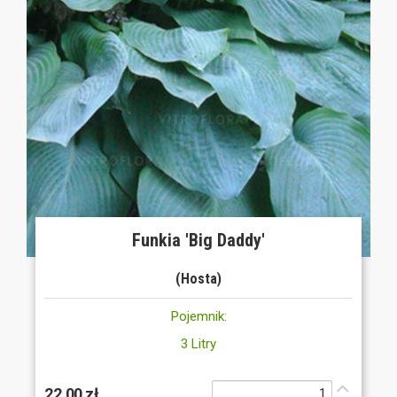
Funkia 'Big Daddy'
(Hosta)
Pojemnik:
3 Litry
22,00 zł