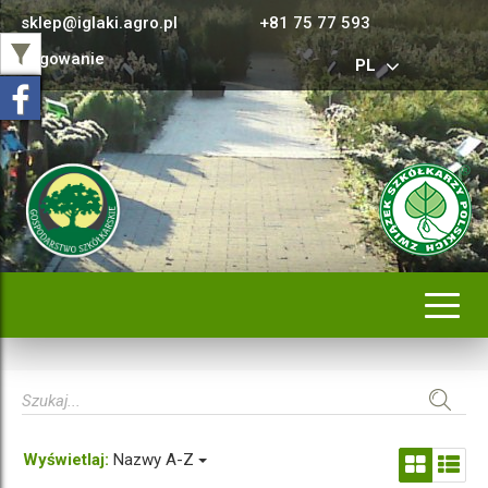
sklep@iglaki.agro.pl
+81 75 77 593
Logowanie
PL
Rozwi
nawig
Wyświetlaj:
Nazwy A-Z