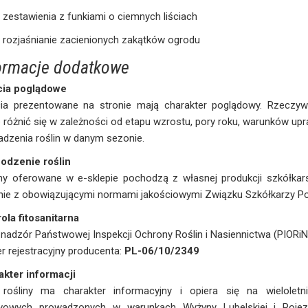
zestawienia z funkiami o ciemnych liściach
rozjaśnianie zacienionych zakątków ogrodu
ormacje dodatkowe
cia poglądowe
cia prezentowane na stronie mają charakter poglądowy. Rzeczywi
różnić się w zależności od etapu wzrostu, pory roku, warunków u
dzenia roślin w danym sezonie.
odzenie roślin
ny oferowane w e-sklepie pochodzą z własnej produkcji szkółkars
ie z obowiązującymi normami jakościowymi Związku Szkółkarzy Po
ola fitosanitarna
 nadzór Państwowej Inspekcji Ochrony Roślin i Nasiennictwa (PIORiN
 rejestracyjny producenta:
PL-06/10/2349
akter informacji
 rośliny ma charakter informacyjny i opiera się na wieloletn
wowych prowadzonych w warunkach Wyżyny Lubelskiej i Pojez