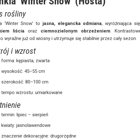
nkia ‘Winter Snow’ (Hosta)
s rośliny
ia ‘Winter Snow’ to
jasna, elegancka odmiana
, wyróżniająca s
kiem liścia
oraz
ciemnozielonym obrzeżeniem
. Kontrastow
o wyraźne już od wiosny i utrzymuje się stabilnie przez cały sezon.
rój i wzrost
forma: kępiasta, zwarta
wysokość: 45–55 cm
szerokość: 80–100 cm
tempo wzrostu: umiarkowane
tnienie
termin: lipiec – sierpień
kwiaty: jasnolawendowe
znaczenie dekoracyjne: drugorzędne