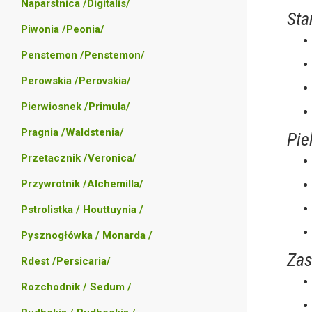
Naparstnica /Digitalis/
Sta
Piwonia /Peonia/
Penstemon /Penstemon/
Perowskia /Perovskia/
Pierwiosnek /Primula/
Pragnia /Waldstenia/
Pie
Przetacznik /Veronica/
Przywrotnik /Alchemilla/
Pstrolistka / Houttuynia /
Pysznogłówka / Monarda /
Zas
Rdest /Persicaria/
Rozchodnik / Sedum /