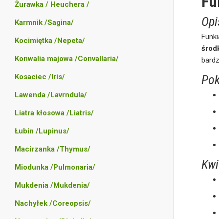
Fu
Żurawka / Heuchera /
Opi
Karmnik /Sagina/
Funk
Kocimiętka /Nepeta/
środ
Konwalia majowa /Convallaria/
bardz
Kosaciec /Iris/
Pok
Lawenda /Lavrndula/
Liatra kłosowa /Liatris/
Łubin /Lupinus/
Macirzanka /Thymus/
Kwi
Miodunka /Pulmonaria/
Mukdenia /Mukdenia/
Nachyłek /Coreopsis/