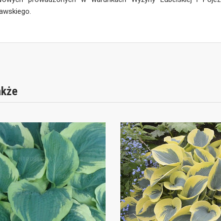
awskiego.
akże