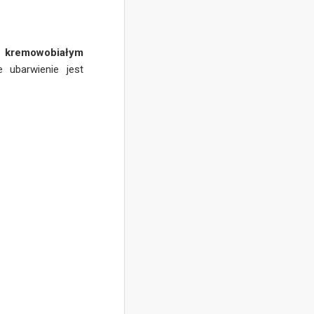
ię
kremowobiałym
e ubarwienie jest