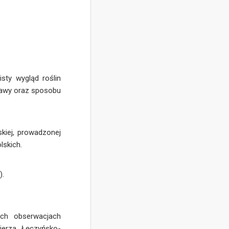
sty wygląd roślin
prawy oraz sposobu
kiej, prowadzonej
lskich.
).
ich obserwacjach
ierza Łęczyńsko-