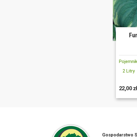
Fun
Pojemnik
2 Litry
22,00 z
Gospodarstwo S