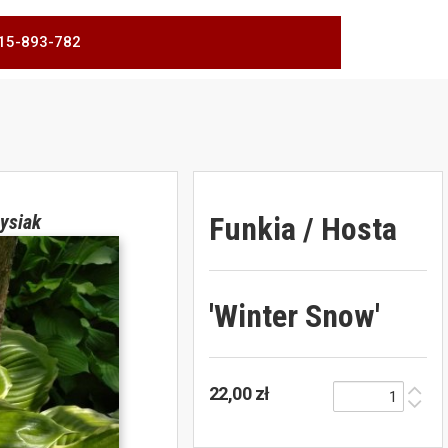
 515-893-782
Funkia / Hosta
ysiak
'Winter Snow'
22,00 zł