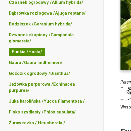
Czosnek ogrodowy /Allium hybrida/
Dąbrówka rozłogowa /Ajuga reptans/
Bodziszek /Geranium hybrida/
Dzwonek skupiony /Campanula
glomerata/
Funkia /Hosta/
Gaura /Gaura lindheimeri/
Goździk ogrodowy /Dianthus/
Param
Jeżówka purpurowa /Echinacea
purpurea/
Juka karolińska /Yucca filamentosa /
Wyso
Floks szydlasty /Phlox subulata/
Żuraweczka / Heucherela /