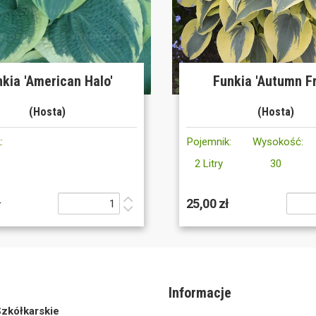
kia 'American Halo'
Funkia 'Autumn Fr
(Hosta)
(Hosta)
:
Pojemnik:
Wysokość:
2 Litry
30
ł
25,00 zł
Informacje
zkółkarskie