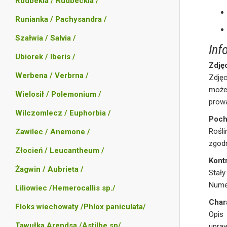
Rudbekia / Rudbeckia /
Runianka / Pachysandra /
Szałwia / Salvia /
Inf
Ubiorek / Iberis /
Zdję
Werbena / Verbrna /
Zdję
może 
Wielosił / Polemonium /
prowa
Wilczomlecz / Euphorbia /
Poch
Rośli
Zawilec / Anemone /
zgodn
Złocień / Leucantheum /
Kontr
Żagwin / Aubrieta /
Stały
Numer
Liliowiec /Hemerocallis sp./
Char
Floks wiechowaty /Phlox paniculata/
Opis
Tawułka Arendsa /Astilbe sp/
upra