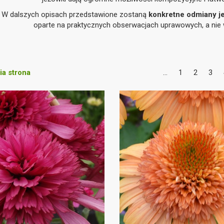
W dalszych opisach przedstawione zostaną
konkretne odmiany j
oparte na praktycznych obserwacjach uprawowych, a nie 
a strona
...
1
2
3