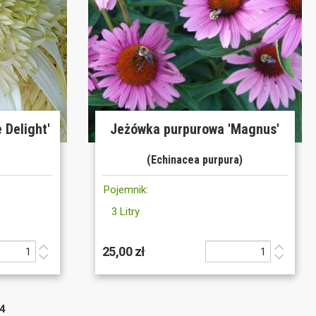
 Delight'
Jeżówka purpurowa 'Magnus'
(Echinacea purpura)
Pojemnik:
3 Litry
25,00 zł
4