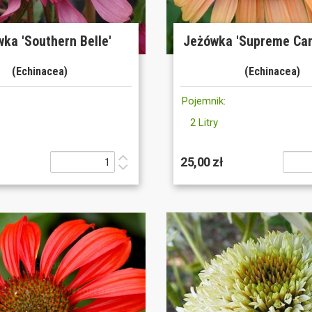
ka 'Southern Belle'
Jeżówka 'Supreme Can
(Echinacea)
(Echinacea)
Pojemnik:
2 Litry
25,00 zł