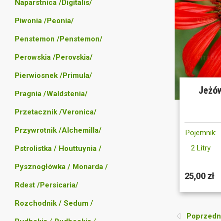
Naparstnica /Digitalis/
Piwonia /Peonia/
Penstemon /Penstemon/
Perowskia /Perovskia/
Pierwiosnek /Primula/
Jeżów
Pragnia /Waldstenia/
Przetacznik /Veronica/
Przywrotnik /Alchemilla/
Pojemnik:
2 Litry
Pstrolistka / Houttuynia /
Pysznogłówka / Monarda /
25,00 zł
Rdest /Persicaria/
Rozchodnik / Sedum /
Poprzedni