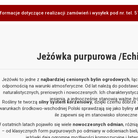
formacje dotyczące realizacji zamówień i wysyłek pod nr. tel.
Jeżówka purpurowa /Ech
Jeżówki to jedne z
najbardziej cenionych bylin ogrodowych
, łą
odpornością na warunki atmosferyczne. Od lat należą do podstaw
naturalistycznych, preriowych i nowoczesnych. Ich charakterystyc
jesienią, a jednocześnie stanowią ważne źró
Rośliny te tworzą
silny system korzeniowy
, dzięki czemu dobrze
warunkach środkowo-wschodniej Polski sprawdzają się jako byliny
s
ile zapewni się im stanowisko słoneczne
 ostatnich latach pojawiło się wiele
nowoczesnych odmian
, różni
– od klasycznych form purpurowych po odmiany w odcieniach bieli, r
jeżówki dają ogromne możliwości kompozycyjne i łatw