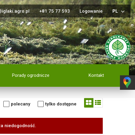
iglaki.agro.pl
+81 75 77 593
Logowanie
PL
Porady ogrodnicze
Kontakt
polecany
tylko dostępne
za niedogodność.