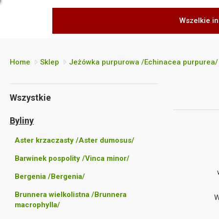
Wszelkie in
Home
Sklep
Jeżówka purpurowa /Echinacea purpurea/
Wszystkie
Byliny
Aster krzaczasty /Aster dumosus/
Barwinek pospolity /Vinca minor/
Bergenia /Bergenia/
Brunnera wielkolistna /Brunnera
W
macrophylla/