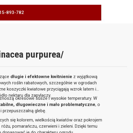
 515-893-782
inacea purpurea/
czące
długie i efektowne kwitnienie
z wyjątkową
owych roślin rabatowych, szczególnie w ogrodach
zne koszyczki kwiatowe przyciągają wzrok latem i
dło nektaru dla zapylaczy.
 znoszą okresowe susze i wysokie temperatury. W
tabilne, długowieczne i mało problematyczne
, o
 i przepuszczalną glebę.
ących się kolorem, wielkością kwiatów oraz pokrojem
óżu, pomarańczu, czerwieni i zieleni. Dzięki temu
o dopasować je do charakteru ogrodu.