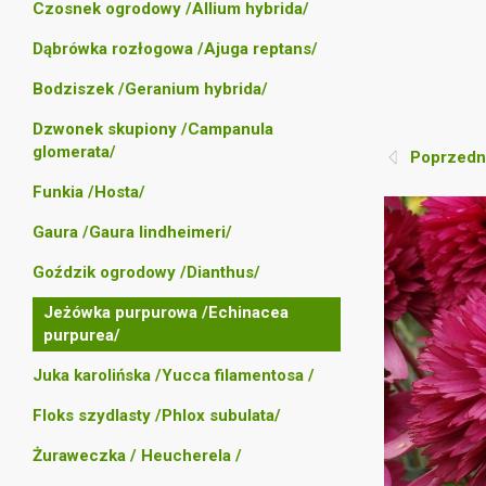
Czosnek ogrodowy /Allium hybrida/
Dąbrówka rozłogowa /Ajuga reptans/
Bodziszek /Geranium hybrida/
Dzwonek skupiony /Campanula
glomerata/
Poprzedni
Funkia /Hosta/
Gaura /Gaura lindheimeri/
Goździk ogrodowy /Dianthus/
Jeżówka purpurowa /Echinacea
purpurea/
Juka karolińska /Yucca filamentosa /
Floks szydlasty /Phlox subulata/
Żuraweczka / Heucherela /