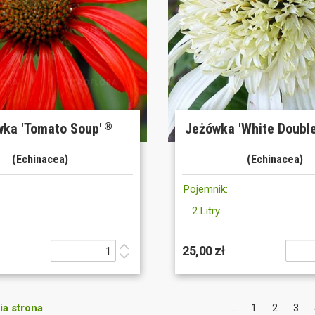
ka 'Tomato Soup'
Jeżówka 'White Double
®
(Echinacea)
(Echinacea)
Pojemnik:
2 Litry
25,00 zł
a strona
...
1
2
3