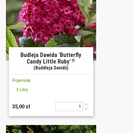
Budleja Dawida 'Butterfly
Candy Little Ruby'
®
(Buddleja Davidii)
Pojemnik:
3 Litry
35,00 zł