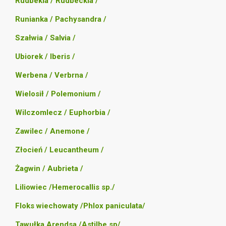
Rudbekia / Rudbeckia /
Runianka / Pachysandra /
Szałwia / Salvia /
Ubiorek / Iberis /
Werbena / Verbrna /
Wielosił / Polemonium /
Wilczomlecz / Euphorbia /
Zawilec / Anemone /
Złocień / Leucantheum /
Żagwin / Aubrieta /
Liliowiec /Hemerocallis sp./
Floks wiechowaty /Phlox paniculata/
Tawułka Arendsa /Astilbe sp/