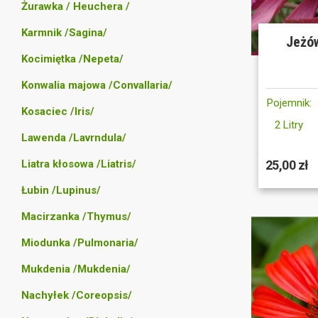
Żurawka / Heuchera /
Karmnik /Sagina/
Jeżów
Kocimiętka /Nepeta/
Konwalia majowa /Convallaria/
Pojemnik:
Kosaciec /Iris/
2 Litry
Lawenda /Lavrndula/
Liatra kłosowa /Liatris/
25,00 zł
Łubin /Lupinus/
Macirzanka /Thymus/
Miodunka /Pulmonaria/
Mukdenia /Mukdenia/
Nachyłek /Coreopsis/