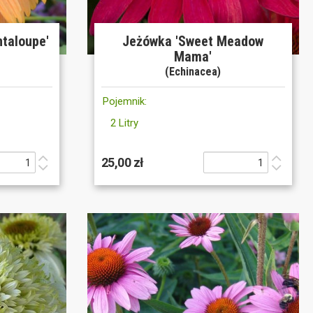
taloupe'
Jeżówka 'Sweet Meadow
Mama'
(Echinacea)
Pojemnik:
2 Litry
25,00 zł