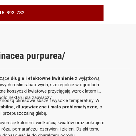
 515-893-782
inacea purpurea/
czące
długie i efektowne kwitnienie
z wyjątkową
owych roślin rabatowych, szczególnie w ogrodach
zne koszyczki kwiatowe przyciągają wzrok latem i
dło nektaru dla zapylaczy.
 znoszą okresowe susze i wysokie temperatury. W
tabilne, długowieczne i mało problematyczne
, o
 i przepuszczalną glebę.
ących się kolorem, wielkością kwiatów oraz pokrojem
óżu, pomarańczu, czerwieni i zieleni. Dzięki temu
o dopasować je do charakteru ogrodu.