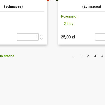
(Echinacea)
(Echinacea)
Pojemnik:
2 Litry
25,00 zł
a strona
...
1
2
3
4