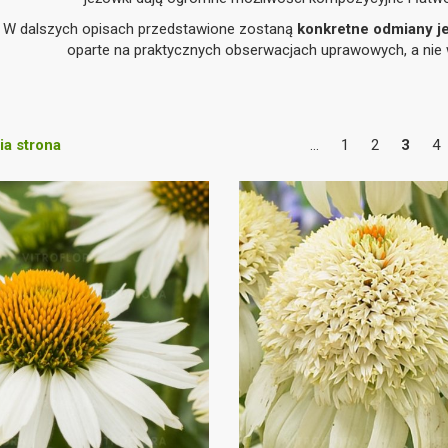
W dalszych opisach przedstawione zostaną
konkretne odmiany j
oparte na praktycznych obserwacjach uprawowych, a nie 
a strona
...
1
2
3
4