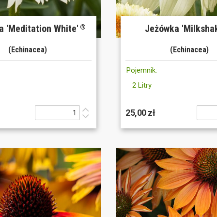
 'Meditation White'
Jeżówka 'Milksha
®
(Echinacea)
(Echinacea)
Pojemnik:
2 Litry
25,00 zł