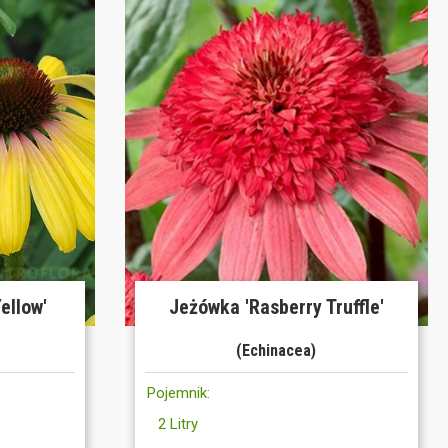
ellow'
Jeżówka 'Rasberry Truffle'
(Echinacea)
Pojemnik:
2 Litry