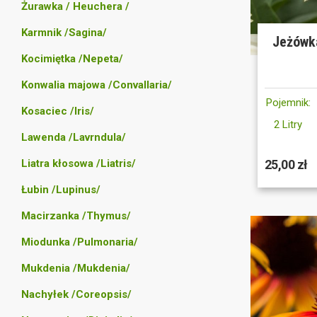
Żurawka / Heuchera /
Karmnik /Sagina/
Jeżówka
Kocimiętka /Nepeta/
Konwalia majowa /Convallaria/
Pojemnik:
Kosaciec /Iris/
2 Litry
Lawenda /Lavrndula/
Liatra kłosowa /Liatris/
25,00 zł
Łubin /Lupinus/
Macirzanka /Thymus/
Miodunka /Pulmonaria/
Mukdenia /Mukdenia/
Nachyłek /Coreopsis/