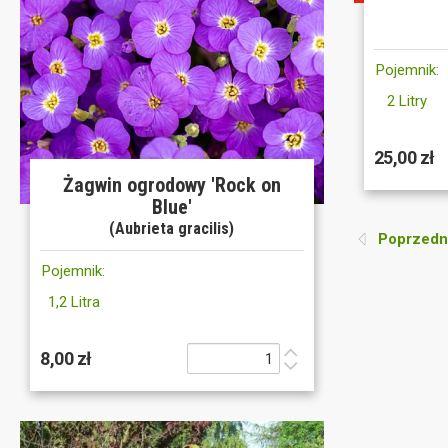
Pojemnik:
2 Litry
25,00 zł
Żagwin ogrodowy 'Rock on
Blue'
(Aubrieta gracilis)
Poprzedni
Pojemnik:
1,2 Litra
8,00 zł