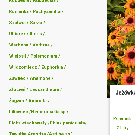
Rudbekia / Rudbeckia /
Runianka / Pachysandra /
Szałwia / Salvia /
Ubiorek / Iberis /
Werbena / Verbrna /
Wielosił / Polemonium /
Wilczomlecz / Euphorbia /
Zawilec / Anemone /
Złocień / Leucantheum /
Jeżówka
Żagwin / Aubrieta /
Liliowiec /Hemerocallis sp./
Pojemnik:
Floks wiechowaty /Phlox paniculata/
2 Litry
Tawułka Arendsa /Astilbe sp/