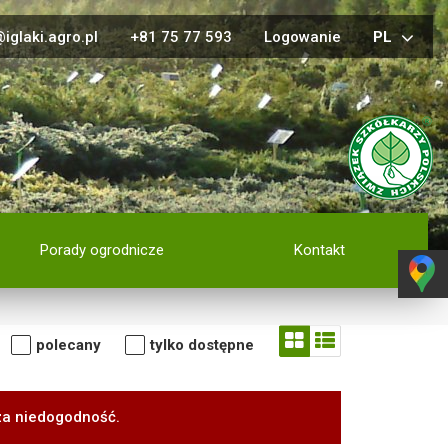
iglaki.agro.pl
+81 75 77 593
Logowanie
PL
Porady ogrodnicze
Kontakt
polecany
tylko dostępne
za niedogodność.