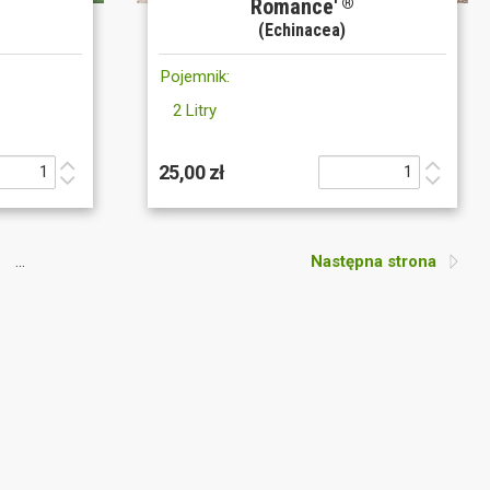
Romance'
®
(Echinacea)
Pojemnik:
2 Litry
25,00 zł
...
Następna strona