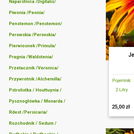
Naparstnica /Digitalis/
Piwonia /Peonia/
Penstemon /Penstemon/
Perowskia /Perovskia/
Pierwiosnek /Primula/
Je
Pragnia /Waldstenia/
Przetacznik /Veronica/
Przywrotnik /Alchemilla/
Pojemnik:
2 Litry
Pstrolistka / Houttuynia /
Pysznogłówka / Monarda /
25,00 zł
Rdest /Persicaria/
Rozchodnik / Sedum /