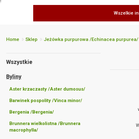
Wszelkie in
Home
Sklep
Jeżówka purpurowa /Echinacea purpurea/
Wszystkie
Byliny
Aster krzaczasty /Aster dumosus/
Barwinek pospolity /Vinca minor/
Bergenia /Bergenia/
Brunnera wielkolistna /Brunnera
W
macrophylla/