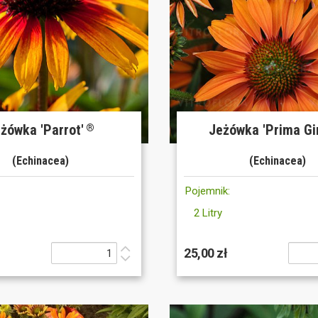
żówka 'Parrot'
Jeżówka 'Prima Gi
®
(Echinacea)
(Echinacea)
Pojemnik:
2 Litry
25,00 zł