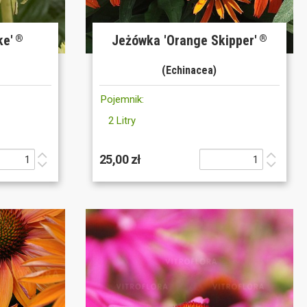
ke'
Jeżówka 'Orange Skipper'
®
®
(Echinacea)
Pojemnik:
2 Litry
25,00 zł