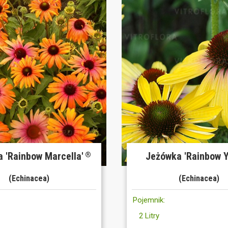
 'Rainbow Marcella'
Jeżówka 'Rainbow Y
®
(Echinacea)
(Echinacea)
Pojemnik:
2 Litry