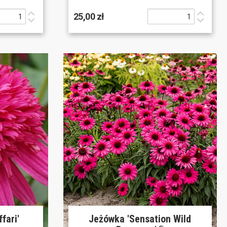
25,00 zł
fari'
Jeżówka 'Sensation Wild