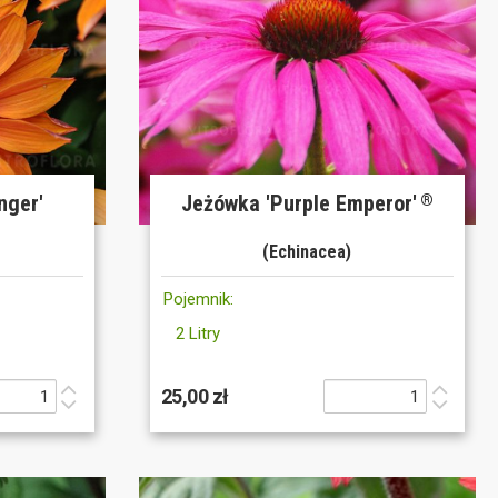
nger'
Jeżówka 'Purple Emperor'
®
(Echinacea)
Pojemnik:
2 Litry
25,00 zł