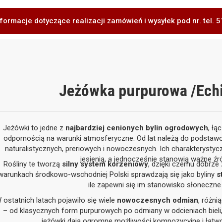
formacje dotyczące realizacji zamówień i wysyłek pod nr. tel.
Jeżówka purpurowa /Ech
Jeżówki to jedne z
najbardziej cenionych bylin ogrodowych
, łą
odpornością na warunki atmosferyczne. Od lat należą do podstaw
naturalistycznych, preriowych i nowoczesnych. Ich charakterystyc
jesienią, a jednocześnie stanowią ważne źró
Rośliny te tworzą
silny system korzeniowy
, dzięki czemu dobrze
warunkach środkowo-wschodniej Polski sprawdzają się jako byliny
s
ile zapewni się im stanowisko słoneczne
 ostatnich latach pojawiło się wiele
nowoczesnych odmian
, różni
– od klasycznych form purpurowych po odmiany w odcieniach bieli, r
jeżówki dają ogromne możliwości kompozycyjne i łatw