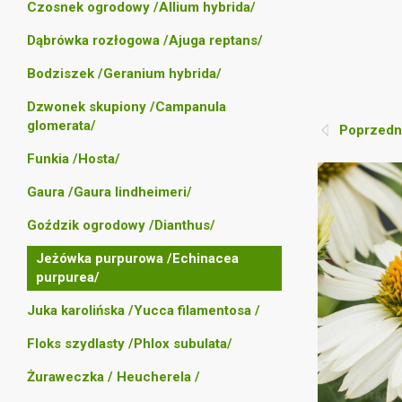
Czosnek ogrodowy /Allium hybrida/
Dąbrówka rozłogowa /Ajuga reptans/
Bodziszek /Geranium hybrida/
Dzwonek skupiony /Campanula
glomerata/
Poprzedni
Funkia /Hosta/
Gaura /Gaura lindheimeri/
Goździk ogrodowy /Dianthus/
Jeżówka purpurowa /Echinacea
purpurea/
Juka karolińska /Yucca filamentosa /
Floks szydlasty /Phlox subulata/
Żuraweczka / Heucherela /