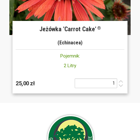
Jeżówka 'Carrot Cake'
®
(Echinacea)
Pojemnik:
2 Litry
25,00 zł