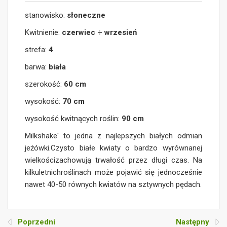
stanowisko:
słoneczne
Kwitnienie:
czerwiec ÷ wrzesień
strefa:
4
barwa:
biała
szerokość:
60 cm
wysokość:
70 cm
wysokość kwitnących roślin:
90 cm
Milkshake' to jedna z najlepszych białych odmian
jeżówki.Czysto białe kwiaty o bardzo wyrównanej
wielkościzachowują trwałość przez długi czas. Na
kilkuletnichroślinach może pojawić się jednocześnie
nawet 40-50 równych kwiatów na sztywnych pędach.
Poprzedni
Następny