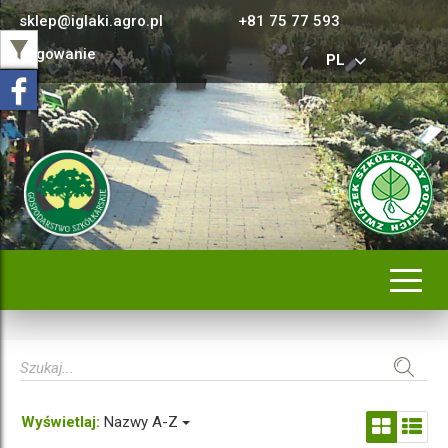
sklep@iglaki.agro.pl
+81 75 77 593
Logowanie
PL
Rozwi
nawig
Wyświetlaj:
Nazwy A-Z