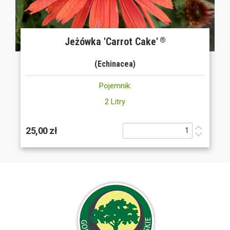
Jeżówka 'Carrot Cake'
®
(Echinacea)
Pojemnik:
2 Litry
25,00 zł