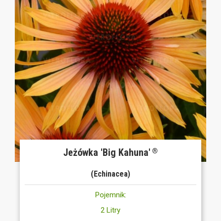
Jeżówka 'Big Kahuna'
®
(Echinacea)
Pojemnik:
2 Litry