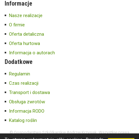
Informacje
Nasze realizacje
O firmie
Oferta detaliczna
Oferta hurtowa
Informacja o autorach
Dodatkowe
Regulamin
Czas realizacji
Transport i dostawa
Obsługa zwrotów
Informacja RODO
Katalog roślin
© Gospodarstwo Szkółkarskie Andrzej Krzysiak. Wszystkie prawa
zastrzeżone.