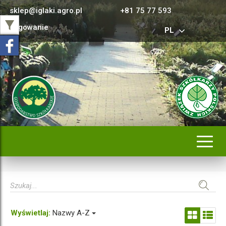
sklep@iglaki.agro.pl
+81 75 77 593
Logowanie
PL
Rozwi
nawig
Wyświetlaj:
Nazwy A-Z