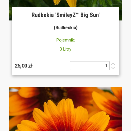
Rudbekia 'SmileyZ™ Big Sun'
(Rudbeckia)
Pojemnik:
3 Litry
25,00 zł