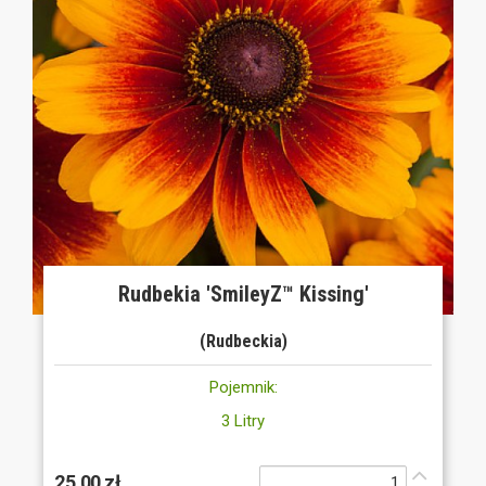
Rudbekia 'SmileyZ™ Kissing'
(Rudbeckia)
Pojemnik:
3 Litry
25,00 zł