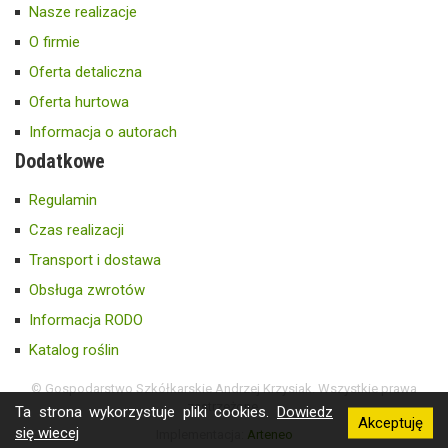
Nasze realizacje
O firmie
Oferta detaliczna
Oferta hurtowa
Informacja o autorach
Dodatkowe
Regulamin
Czas realizacji
Transport i dostawa
Obsługa zwrotów
Informacja RODO
Katalog roślin
© Gospodarstwo Szkółkarskie Andrzej Krzysiak. Wszystkie prawa
zastrzeżone.
Ta strona wykorzystuje pliki cookies.
Dowiedz
Akceptuję
się wiecej
Implementacja:
Arteneo