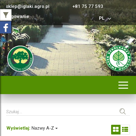
sklep@iglaki.agro.pl
+81 75 77 593
Logowanie
PL
Rozwi
nawig
Wyświetlaj:
Nazwy A-Z