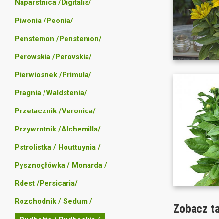
Naparstnica /Digitalis/
Piwonia /Peonia/
Penstemon /Penstemon/
Perowskia /Perovskia/
Pierwiosnek /Primula/
Pragnia /Waldstenia/
Przetacznik /Veronica/
Przywrotnik /Alchemilla/
Pstrolistka / Houttuynia /
Pysznogłówka / Monarda /
Rdest /Persicaria/
Rozchodnik / Sedum /
Zobacz t