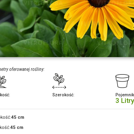
etry oferowanej rośliny:
kość:
Szerokość:
Pojemnik
3 Litr
okość:
45 cm
kość:
45 cm