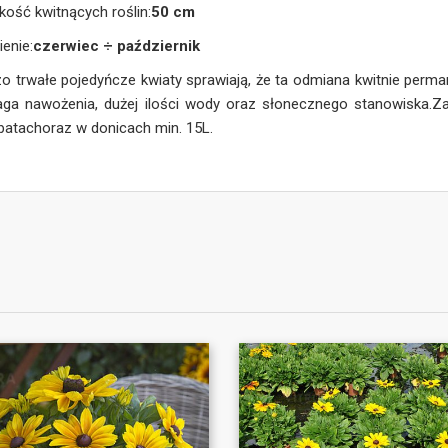
ość kwitnących roślin:
50 cm
ienie:
czerwiec ÷ październik
o trwałe pojedyńcze kwiaty sprawiają, że ta odmiana kwitnie perman
ga nawożenia, dużej ilości wody oraz słonecznego stanowiska.Za
batachoraz w donicach min. 15L.