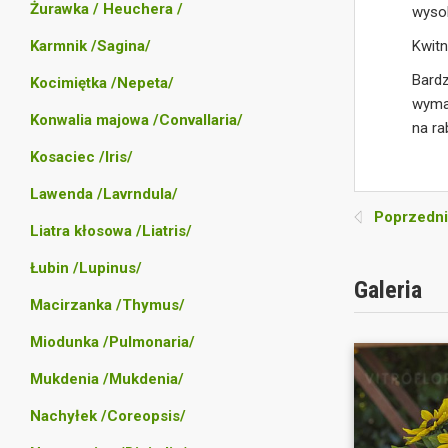
Żurawka / Heuchera /
wysok
Kwitn
Karmnik /Sagina/
Bardz
Kocimiętka /Nepeta/
wyma
Konwalia majowa /Convallaria/
na ra
Kosaciec /Iris/
Lawenda /Lavrndula/
Poprzedni
Liatra kłosowa /Liatris/
Łubin /Lupinus/
Galeria
Macirzanka /Thymus/
Miodunka /Pulmonaria/
Mukdenia /Mukdenia/
Nachyłek /Coreopsis/