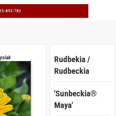
 515-893-782
Rudbekia /
ysiak
Rudbeckia
'Sunbeckia®
Maya'