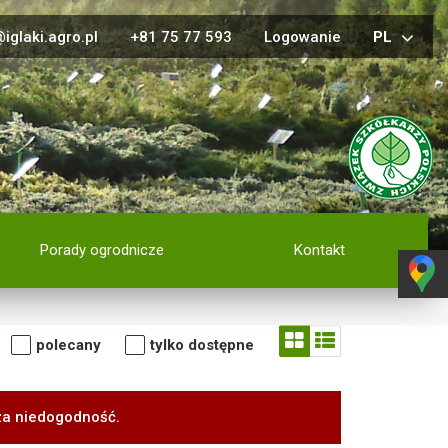
iglaki.agro.pl
+81 75 77 593
Logowanie
PL
Porady ogrodnicze
Kontakt
polecany
tylko dostępne
za niedogodność.