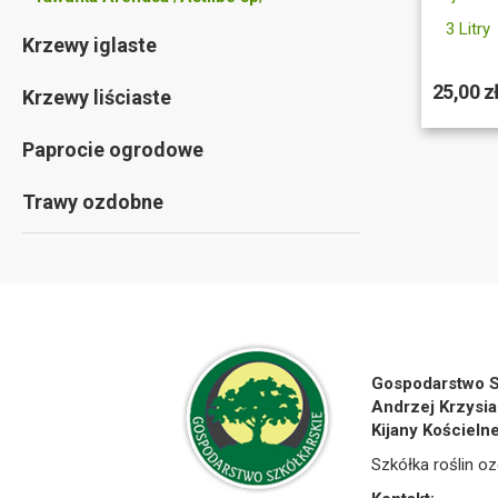
3 Litry
Krzewy iglaste
25,00 z
Krzewy liściaste
Paprocie ogrodowe
Trawy ozdobne
Gospodarstwo S
Andrzej Krzysia
Kijany Kościeln
Szkółka roślin oz