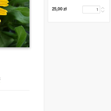
25,00 zł
:
y