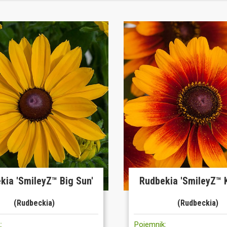
kia 'SmileyZ™ Big Sun'
Rudbekia 'SmileyZ™ K
(Rudbeckia)
(Rudbeckia)
:
Pojemnik: