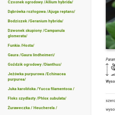
Czosnek ogrodowy /Allium hybrida/
Dąbrówka rozłogowa /Ajuga reptans/
Bodziszek /Geranium hybrida/
Dzwonek skupiony /Campanula
glomerata/
Funkia /Hosta/
Gaura /Gaura lindheimeri/
Param
Goździk ogrodowy /Dianthus/
Jeżówka purpurowa /Echinacea
purpurea/
Wyso
Juka karolińska /Yucca filamentosa /
Floks szydlasty /Phlox subulata/
szer
Żuraweczka / Heucherela /
wyso