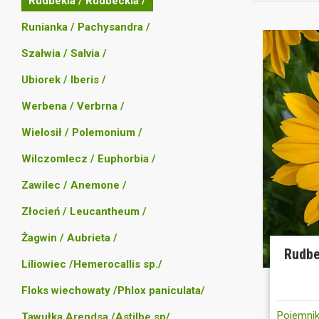
Rudbekia / Rudbeckia /
Runianka / Pachysandra /
Szałwia / Salvia /
Ubiorek / Iberis /
Werbena / Verbrna /
Wielosił / Polemonium /
Wilczomlecz / Euphorbia /
Zawilec / Anemone /
Złocień / Leucantheum /
Żagwin / Aubrieta /
Rudbe
Liliowiec /Hemerocallis sp./
Floks wiechowaty /Phlox paniculata/
Pojemnik
Tawułka Arendsa /Astilbe sp/