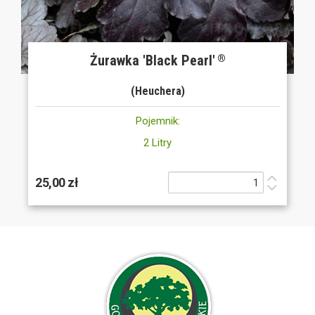
Żurawka 'Black Pearl'
®
(Heuchera)
Pojemnik:
2 Litry
25,00 zł