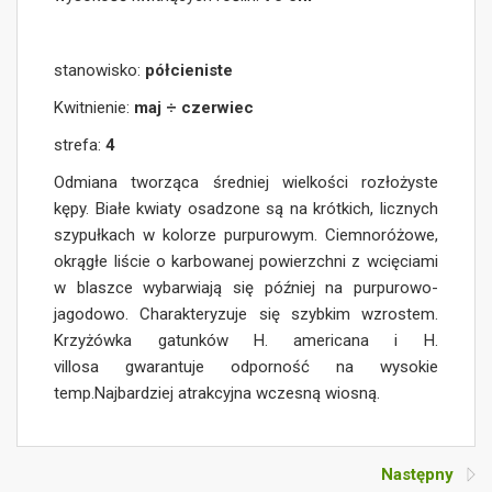
stanowisko:
półcieniste
Kwitnienie:
maj ÷ czerwiec
strefa:
4
Odmiana tworząca średniej wielkości rozłożyste
kępy. Białe kwiaty osadzone są na krótkich, licznych
szypułkach w kolorze purpurowym. Ciemnoróżowe,
okrągłe liście o karbowanej powierzchni z wcięciami
w blaszce wybarwiają się później na purpurowo-
jagodowo. Charakteryzuje się szybkim wzrostem.
Krzyżówka gatunków H. americana i H.
villosa gwarantuje odporność na wysokie
temp.Najbardziej atrakcyjna wczesną wiosną.
Następny