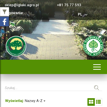
sklep@iglaki.agro.pl
+81 75 77 593
Logowanie
PL
Rozwi
nawig
Wyświetlaj:
Nazwy A-Z