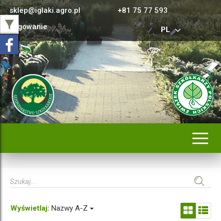
sklep@iglaki.agro.pl
+81 75 77 593
Logowanie
PL
Rozwi
nawig
Wyświetlaj:
Nazwy A-Z