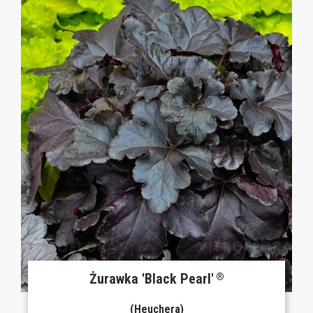
Żurawka 'Black Pearl'
®
(Heuchera)