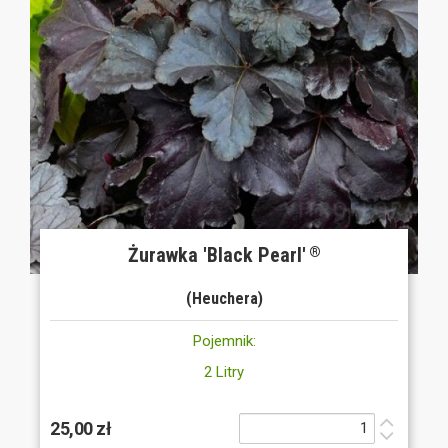
Żurawka 'Black Pearl'
®
(Heuchera)
Pojemnik:
2 Litry
25,00 zł