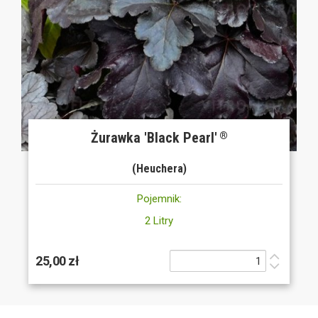
Żurawka 'Black Pearl'
®
(Heuchera)
Pojemnik:
2 Litry
25,00 zł