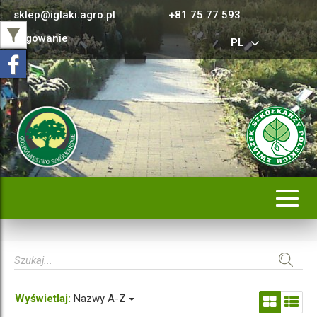
sklep@iglaki.agro.pl
+81 75 77 593
Logowanie
PL
Rozwi
nawig
Wyświetlaj:
Nazwy A-Z