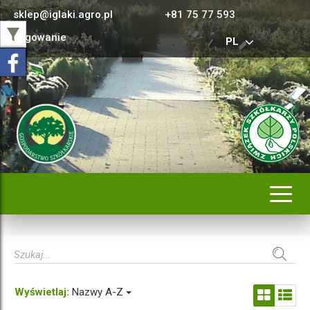
sklep@iglaki.agro.pl
+81 75 77 593
Logowanie
PL
Rozwi
nawig
Wyświetlaj:
Nazwy A-Z