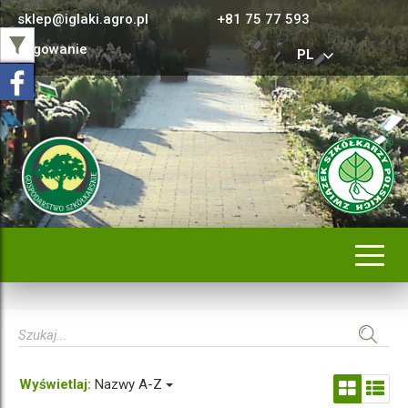
sklep@iglaki.agro.pl
+81 75 77 593
Logowanie
PL
Rozwi
nawig
Wyświetlaj:
Nazwy A-Z