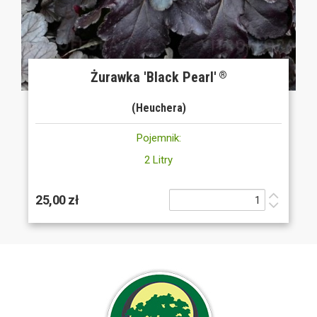
Żurawka 'Black Pearl'
®
(Heuchera)
Pojemnik:
2 Litry
25,00 zł