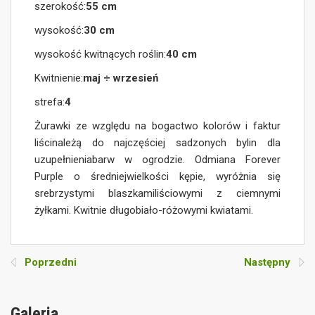
szerokość:
55 cm
wysokość:
30 cm
wysokość kwitnących roślin:
40 cm
Kwitnienie:
maj ÷ wrzesień
strefa:
4
Żurawki ze względu na bogactwo kolorów i faktur
liścinależą do najczęściej sadzonych bylin dla
uzupełnieniabarw w ogrodzie. Odmiana Forever
Purple o średniejwielkości kępie, wyróżnia się
srebrzystymi blaszkamiliściowymi z ciemnymi
żyłkami. Kwitnie długobiało-różowymi kwiatami.
Poprzedni
Następny
Galeria