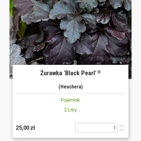
Żurawka 'Black Pearl'
®
(Heuchera)
Pojemnik:
2 Litry
25,00 zł