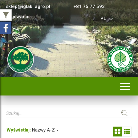
sklep@iglaki.agro.pl
+81 75 77 593
Logowanie
PL
Rozwi
nawig
Wyświetlaj:
Nazwy A-Z