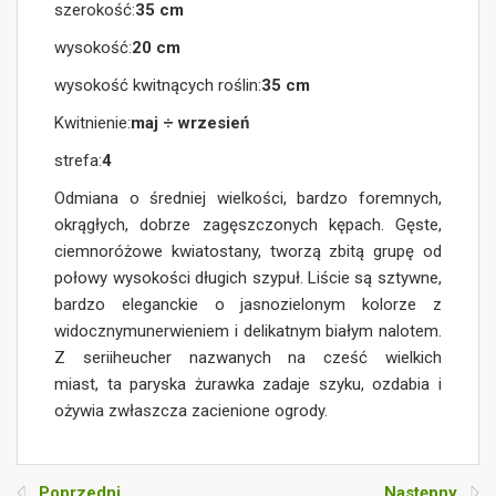
szerokość:
35 cm
wysokość:
20 cm
wysokość kwitnących roślin:
35 cm
Kwitnienie:
maj ÷ wrzesień
strefa:
4
Odmiana o średniej wielkości, bardzo foremnych,
okrągłych, dobrze zagęszczonych kępach. Gęste,
ciemnoróżowe kwiatostany, tworzą zbitą grupę od
połowy wysokości długich szypuł. Liście są sztywne,
bardzo eleganckie o jasnozielonym kolorze z
widocznymunerwieniem i delikatnym białym nalotem.
Z seriiheucher nazwanych na cześć wielkich
miast, ta paryska żurawka zadaje szyku, ozdabia i
ożywia zwłaszcza zacienione ogrody.
Poprzedni
Następny