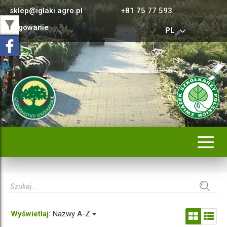
sklep@iglaki.agro.pl
+81 75 77 593
Logowanie
PL
Rozwi
nawig
Wyświetlaj:
Nazwy A-Z