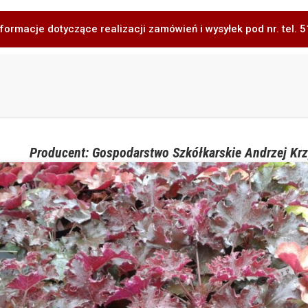
formacje dotyczące realizacji zamówień i wysyłek pod nr. tel.
Producent: Gospodarstwo Szkółkarskie Andrzej Krz