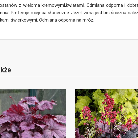
tostanów z wieloma kremowymi,kwiatami. Odmiana odporna i dobr
enia! Preferuje miejsca słoneczne. Jeżeli zima jest bezśnieżna należ
zkami świerkowymi. Odmiana odporna na mróz.
akże