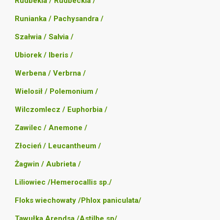
Rudbekia / Rudbeckia /
Runianka / Pachysandra /
Szałwia / Salvia /
Ubiorek / Iberis /
Werbena / Verbrna /
Wielosił / Polemonium /
Wilczomlecz / Euphorbia /
Zawilec / Anemone /
Złocień / Leucantheum /
Żagwin / Aubrieta /
Liliowiec /Hemerocallis sp./
Floks wiechowaty /Phlox paniculata/
Tawułka Arendsa /Astilbe sp/