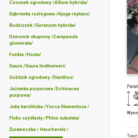
Czosnek ogrodowy /Allium hybrida/
Dąbrówka rozłogowa /Ajuga reptans/
Bodziszek /Geranium hybrida/
Dzwonek skupiony /Campanula
glomerata/
Funkia /Hosta/
Gaura /Gaura lindheimeri/
Goździk ogrodowy /Dianthus/
Param
Jeżówka purpurowa /Echinacea
purpurea/
Juka karolińska /Yucca filamentosa /
Wyso
Floks szydlasty /Phlox subulata/
Żuraweczka / Heucherela /
Tworz