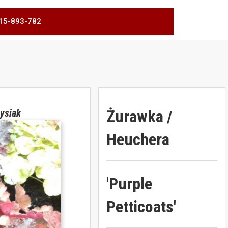
 515-893-782
Żurawka /
ysiak
Heuchera
'Purple
Petticoats'