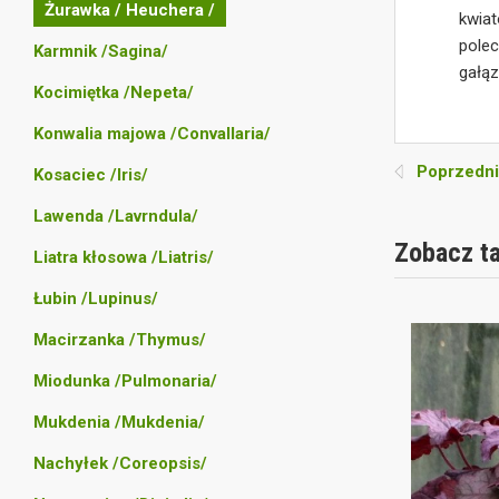
Żurawka / Heuchera /
kwia
polec
Karmnik /Sagina/
gałą
Kocimiętka /Nepeta/
Konwalia majowa /Convallaria/
Poprzedni
Kosaciec /Iris/
Lawenda /Lavrndula/
Zobacz t
Liatra kłosowa /Liatris/
Łubin /Lupinus/
Macirzanka /Thymus/
Miodunka /Pulmonaria/
Mukdenia /Mukdenia/
Nachyłek /Coreopsis/