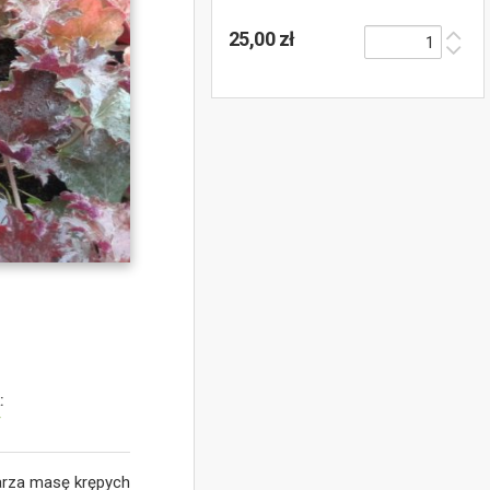
25,00 zł
:
y
warza masę krępych