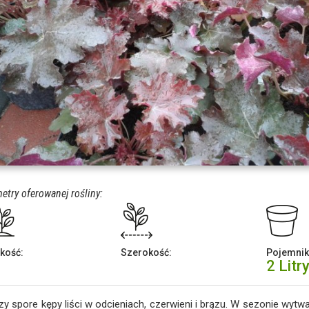
etry oferowanej rośliny:
kość:
Szerokość:
Pojemnik
2 Litr
y spore kępy liści w odcieniach, czerwieni i brązu. W sezonie wyt