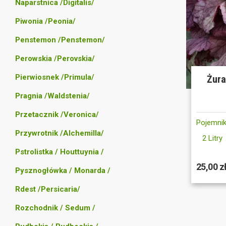
Naparstnica /Digitalis/
Piwonia /Peonia/
Penstemon /Penstemon/
Perowskia /Perovskia/
Pierwiosnek /Primula/
Żura
Pragnia /Waldstenia/
Przetacznik /Veronica/
Pojemnik
Przywrotnik /Alchemilla/
2 Litry
Pstrolistka / Houttuynia /
25,00 z
Pysznogłówka / Monarda /
Rdest /Persicaria/
Rozchodnik / Sedum /