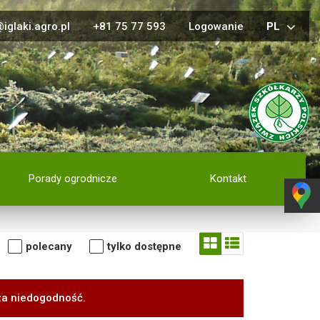
iglaki.agro.pl
+81 75 77 593
Logowanie
PL
Porady ogrodnicze
Kontakt
polecany
tylko dostępne
za niedogodność.