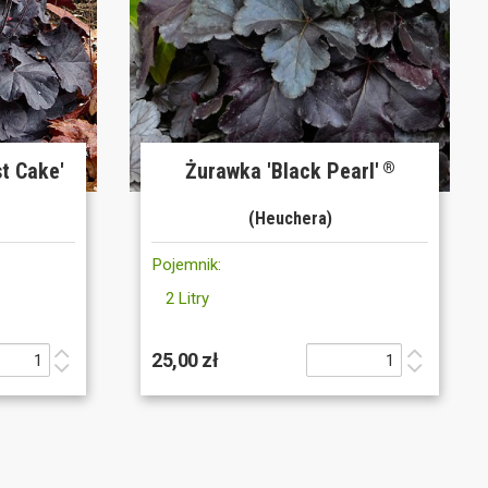
t Cake'
Żurawka 'Black Pearl'
®
(Heuchera)
Pojemnik:
2 Litry
25,00 zł