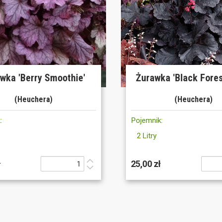
wka 'Berry Smoothie'
Żurawka 'Black Fores
(Heuchera)
(Heuchera)
:
Pojemnik:
2 Litry
ł
25,00 zł