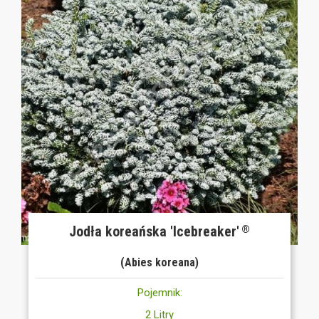
Jodła koreańska 'Icebreaker'
®
(Abies koreana)
Pojemnik:
2 Litry