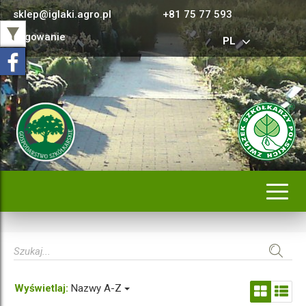
sklep@iglaki.agro.pl
+81 75 77 593
Logowanie
PL
Rozwi
nawig
Wyświetlaj:
Nazwy A-Z