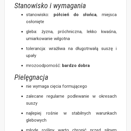
Stanowisko i wymagania
stanowisko:
półcień do słońca
, miejsca
osłonięte
gleba: żyzna, próchniczna, lekko kwaśna,
umiarkowanie wilgotna
tolerancja: wrażliwa na długotrwałą suszę i
upały
mrozoodporność:
bardzo dobra
Pielęgnacja
nie wymaga cięcia formującego
zalecane regularne podlewanie w okresach
suszy
najlepiej rośnie w stabilnych warunkach
glebowych
młode rośliny warto chronić przed silnym