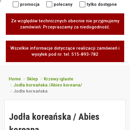
promocja
polecany
tylko dostępne
Ze względów technicznych obecnie nie przyjmujemy
zamówień. Przepraszamy za niedogodność.
Wszelkie informacje dotyczące realizacji zamówień i
wysyłek pod nr. tel. 515-893-782
Home
Sklep
Krzewy iglaste
Jodła koreańska /Abies koreana/
Jodła koreańska
Jodła koreańska / Abies
koreana