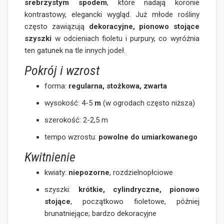
srebrzystym spodem
, które nadają koronie
kontrastowy, elegancki wygląd. Już młode rośliny
często zawiązują
dekoracyjne, pionowo stojące
szyszki
w odcieniach fioletu i purpury, co wyróżnia
ten gatunek na tle innych jodeł.
Pokrój i wzrost
forma:
regularna, stożkowa, zwarta
wysokość: 4-5
m
(w ogrodach często niższa)
szerokość: 2-2,5 m
tempo wzrostu:
powolne do umiarkowanego
Kwitnienie
kwiaty:
niepozorne
, rozdzielnopłciowe
szyszki:
krótkie, cylindryczne, pionowo
stojące
, początkowo fioletowe, później
brunatniejące; bardzo dekoracyjne