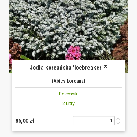
Jodła koreańska 'Icebreaker'
®
(Abies koreana)
Pojemnik:
2 Litry
85,00 zł