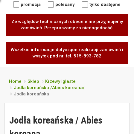
promocja
polecany
tylko dostępne
Ze względów technicznych obecnie nie przyjmujemy
zamówień. Przepraszamy za niedogodność.
Wszelkie informacje dotyczące realizacji zamówień i
wysyłek pod nr. tel. 515-893-782
Home
Sklep
Krzewy iglaste
Jodła koreańska /Abies koreana/
Jodła koreańska
Jodła koreańska / Abies
koreana