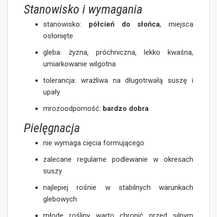
Stanowisko i wymagania
stanowisko:
półcień do słońca
, miejsca
osłonięte
gleba: żyzna, próchniczna, lekko kwaśna,
umiarkowanie wilgotna
tolerancja: wrażliwa na długotrwałą suszę i
upały
mrozoodporność:
bardzo dobra
Pielęgnacja
nie wymaga cięcia formującego
zalecane regularne podlewanie w okresach
suszy
najlepiej rośnie w stabilnych warunkach
glebowych
młode rośliny warto chronić przed silnym