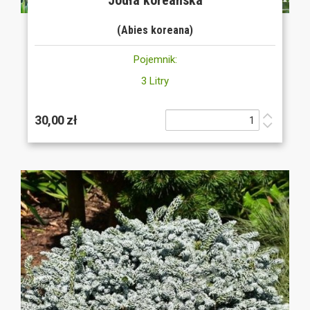
Jodła koreańska
(Abies koreana)
Pojemnik:
3 Litry
30,00 zł