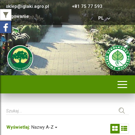
sklep@iglaki.agro.pl
+81 75 77 593
Logowanie
PL
Rozwi
nawig
Wyświetlaj:
Nazwy A-Z