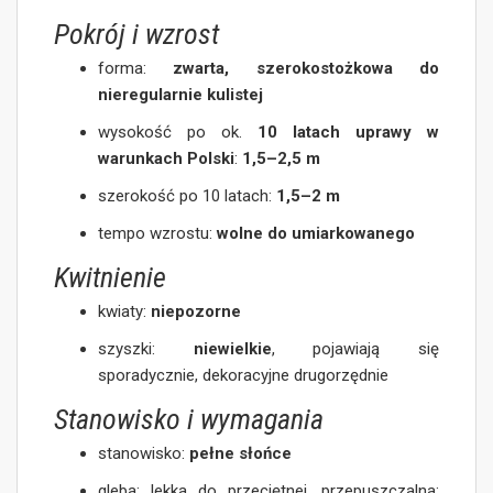
Pokrój i wzrost
forma:
zwarta, szerokostożkowa do
nieregularnie kulistej
wysokość po ok.
10 latach uprawy w
warunkach Polski
:
1,5–2,5 m
szerokość po 10 latach:
1,5–2 m
tempo wzrostu:
wolne do umiarkowanego
Kwitnienie
kwiaty:
niepozorne
szyszki:
niewielkie
, pojawiają się
sporadycznie, dekoracyjne drugorzędnie
Stanowisko i wymagania
stanowisko:
pełne słońce
gleba: lekka do przeciętnej, przepuszczalna;