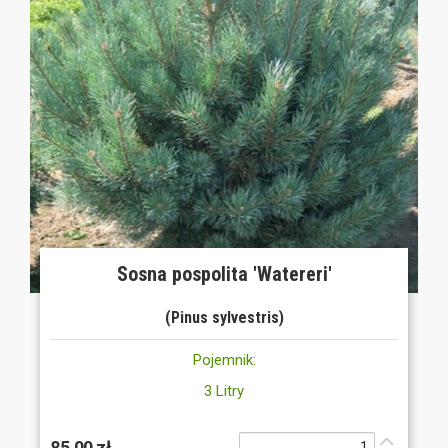
Sosna pospolita 'Watereri'
(Pinus sylvestris)
Pojemnik:
3 Litry
85,00 zł