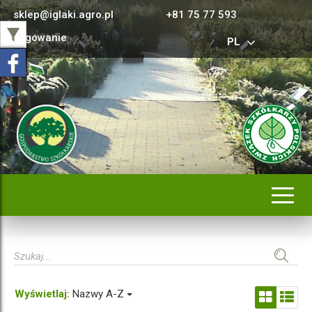
sklep@iglaki.agro.pl
+81 75 77 593
Logowanie
PL
Rozwi
nawig
Wyświetlaj:
Nazwy A-Z