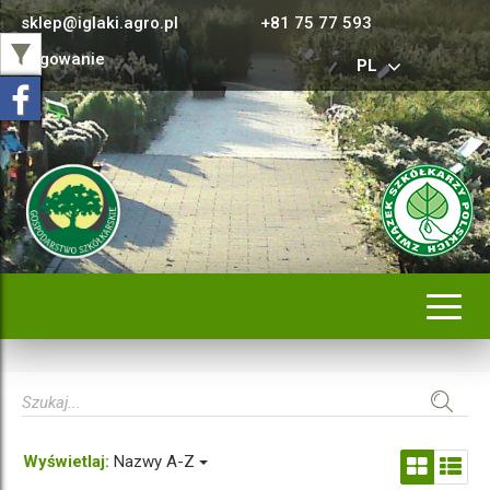
sklep@iglaki.agro.pl
+81 75 77 593
Logowanie
PL
Rozwi
nawig
Wyświetlaj:
Nazwy A-Z