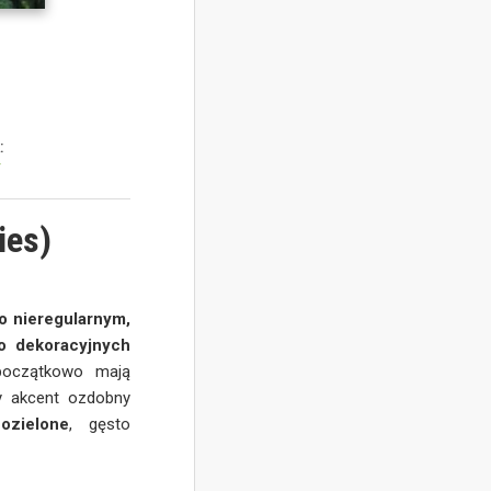
:
y
ies)
o nieregularnym,
zo dekoracyjnych
 początkowo mają
ny akcent ozdobny
ozielone
, gęsto