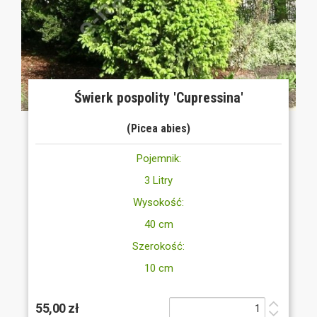
Świerk pospolity 'Cupressina'
(Picea abies)
Pojemnik:
3 Litry
Wysokość:
40 cm
Szerokość:
10 cm
55,00 zł