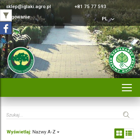
sklep@iglaki.agro.pl
+81 75 77 593
Logowanie
PL
Rozwi
nawig
Wyświetlaj:
Nazwy A-Z