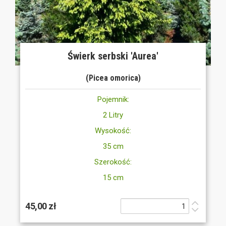
Świerk serbski 'Aurea'
(Picea omorica)
Pojemnik:
2 Litry
Wysokość:
35 cm
Szerokość:
15 cm
45,00 zł