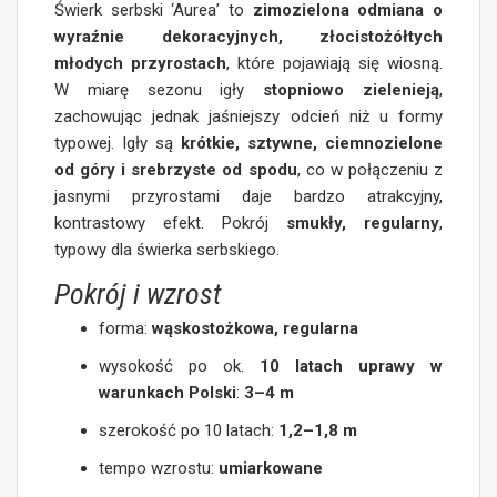
Świerk serbski ‘Aurea’ to
zimozielona odmiana o
wyraźnie dekoracyjnych, złocistożółtych
młodych przyrostach
, które pojawiają się wiosną.
W miarę sezonu igły
stopniowo zielenieją
,
zachowując jednak jaśniejszy odcień niż u formy
typowej. Igły są
krótkie, sztywne, ciemnozielone
od góry i srebrzyste od spodu
, co w połączeniu z
jasnymi przyrostami daje bardzo atrakcyjny,
kontrastowy efekt. Pokrój
smukły, regularny
,
typowy dla świerka serbskiego.
Pokrój i wzrost
forma:
wąskostożkowa, regularna
wysokość po ok.
10 latach uprawy w
warunkach Polski
:
3–4 m
szerokość po 10 latach:
1,2–1,8 m
tempo wzrostu:
umiarkowane