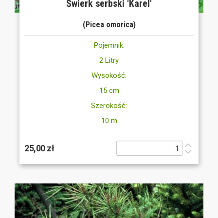
Świerk serbski 'Karel'
(Picea omorica)
Pojemnik:
2 Litry
Wysokość:
15 cm
Szerokość:
10 m
25,00 zł