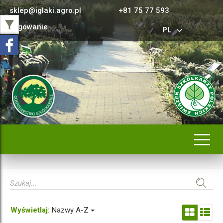
sklep@iglaki.agro.pl
+81 75 77 593
Logowanie
PL
Rozwi
nawig
Wyświetlaj:
Nazwy A-Z