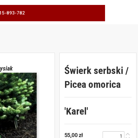
 515-893-782
Świerk serbski /
ysiak
Picea omorica
'Karel'
55,00 zł