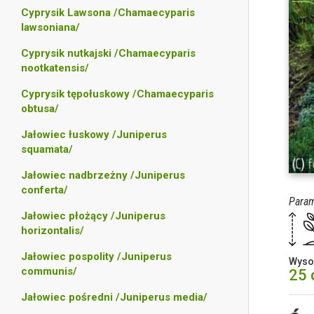
Cyprysik Lawsona /Chamaecyparis
lawsoniana/
Cyprysik nutkajski /Chamaecyparis
nootkatensis/
Cyprysik tępołuskowy /Chamaecyparis
obtusa/
Jałowiec łuskowy /Juniperus
squamata/
Jałowiec nadbrzeżny /Juniperus
conferta/
Param
Jałowiec płożący /Juniperus
horizontalis/
Jałowiec pospolity /Juniperus
Wyso
communis/
25
Jałowiec pośredni /Juniperus media/