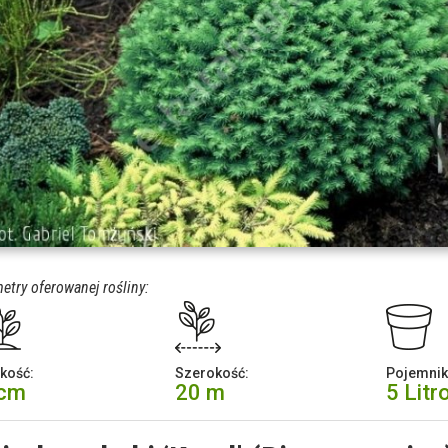
etry oferowanej rośliny:
kość:
Szerokość:
Pojemnik
 cm
20 m
5 Litr