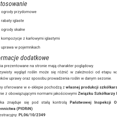
tosowanie
ogrody przydomowe
rabaty iglaste
ogrody skalne
kompozycje z karłowymi iglastymi
uprawa w pojemnikach
ormacje dodatkowe
ia prezentowane na stronie mają charakter poglądowy.
zywisty wygląd roślin może się różnić w zależności od etapu wz
nków uprawy oraz sposobu prowadzenia roślin w danym sezonie.
iny oferowane w e-sklepie pochodzą z
własnej produkcji szkółkars
nie z obowiązującymi normami jakościowymi
Związku Szkółkarzy 
łka znajduje się pod stałą kontrolą
Państwowej Inspekcji O
ennictwa (PIORiN)
jestracyjny:
PL06/10/2349