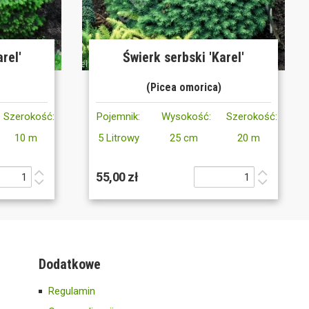
rel'
Świerk serbski 'Karel'
(Picea omorica)
Szerokość:
Pojemnik:
Wysokość:
Szerokość:
10 m
5 Litrowy
25 cm
20 m
55,00 zł
Dodatkowe
Regulamin