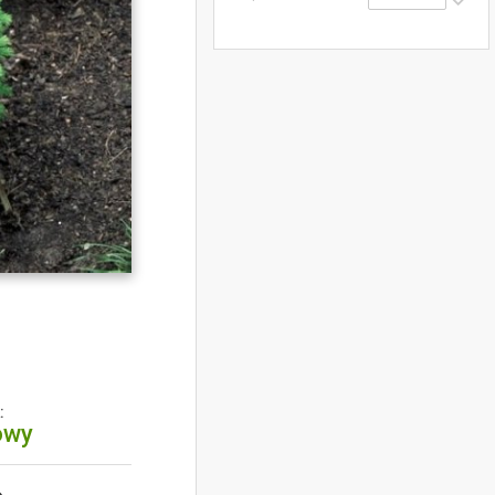
:
owy