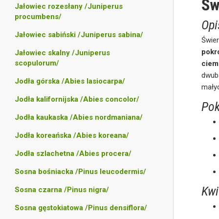
Św
Jałowiec rozesłany /Juniperus
procumbens/
Opi
Jałowiec sabiński /Juniperus sabina/
Świer
pokr
Jałowiec skalny /Juniperus
scopulorum/
ciem
dwub
Jodła górska /Abies lasiocarpa/
mały
Jodła kalifornijska /Abies concolor/
Pok
Jodła kaukaska /Abies nordmaniana/
Jodła koreańska /Abies koreana/
Jodła szlachetna /Abies procera/
Sosna bośniacka /Pinus leucodermis/
Kwi
Sosna czarna /Pinus nigra/
Sosna gęstokiatowa /Pinus densiflora/