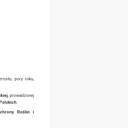
rostu, pory roku,
kiej
, prowadzonej
Polskich
.
chrony Roślin i