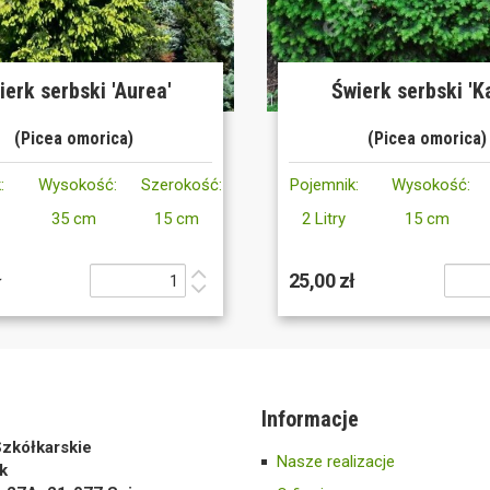
ierk serbski 'Aurea'
Świerk serbski 'Ka
(Picea omorica)
(Picea omorica)
:
Wysokość:
Szerokość:
Pojemnik:
Wysokość:
35 cm
15 cm
2 Litry
15 cm
ł
25,00 zł
Informacje
zkółkarskie
Nasze realizacje
k