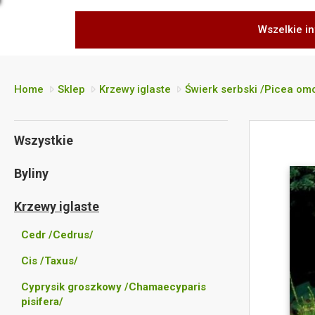
Wszelkie in
Home
Sklep
Krzewy iglaste
Świerk serbski /Picea om
Wszystkie
Byliny
Krzewy iglaste
Cedr /Cedrus/
Cis /Taxus/
Cyprysik groszkowy /Chamaecyparis
pisifera/