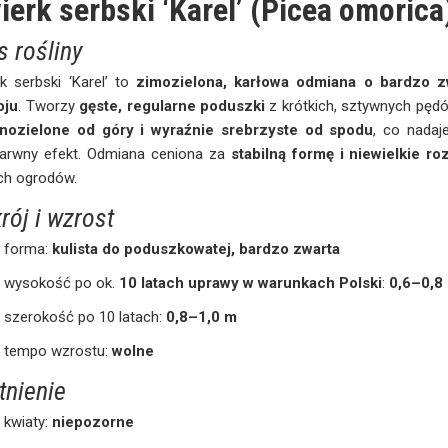
ierk serbski ‘Karel’ (Picea omorica
s rośliny
k serbski ‘Karel’ to
zimozielona, karłowa odmiana o bardzo z
oju
. Tworzy
gęste, regularne poduszki
z krótkich, sztywnych pędó
nozielone od góry i wyraźnie srebrzyste od spodu
, co nadaje
arwny efekt. Odmiana ceniona za
stabilną formę i niewielkie ro
ch ogrodów.
rój i wzrost
forma:
kulista do poduszkowatej, bardzo zwarta
wysokość po ok.
10 latach uprawy w warunkach Polski
:
0,6–0,8
szerokość po 10 latach:
0,8–1,0 m
tempo wzrostu:
wolne
tnienie
kwiaty:
niepozorne