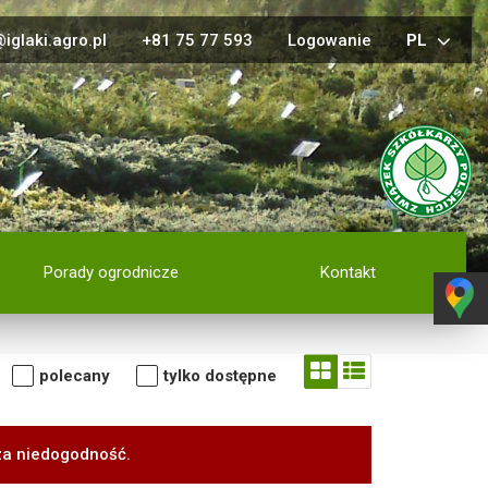
iglaki.agro.pl
+81 75 77 593
Logowanie
PL
Porady ogrodnicze
Kontakt
polecany
tylko dostępne
za niedogodność.