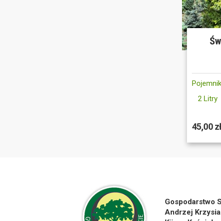
Św
Pojemnik
2 Litry
45,00 z
Gospodarstwo S
Andrzej Krzysia