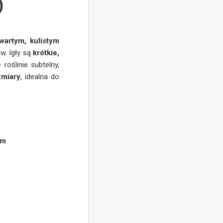
)
wartym, kulistym
w. Igły są
krótkie,
 roślinie subtelny,
zmiary
, idealna do
 m