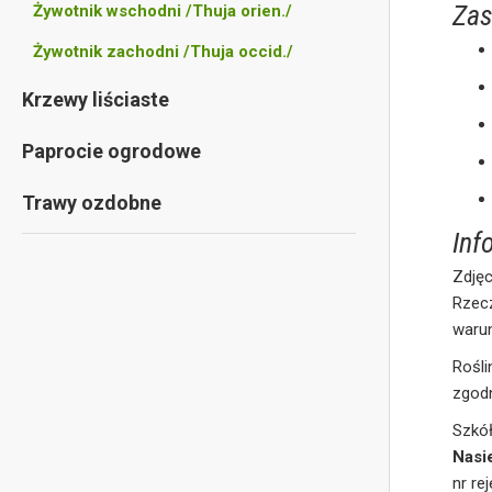
Zas
Żywotnik wschodni /Thuja orien./
Żywotnik zachodni /Thuja occid./
Krzewy liściaste
Paprocie ogrodowe
Trawy ozdobne
Inf
Zdjęc
Rzec
waru
Rośl
zgod
Szkó
Nasi
nr re