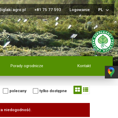
iglaki.agro.pl
+81 75 77 593
Logowanie
PL
Porady ogrodnicze
Kontakt
polecany
tylko dostępne
za niedogodność.