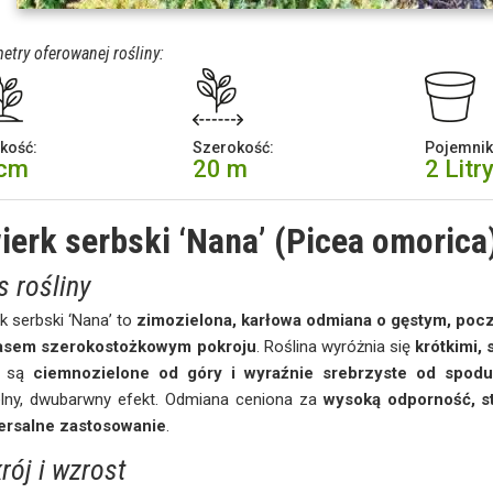
etry oferowanej rośliny:
kość:
Szerokość:
Pojemnik
 cm
20 m
2 Litr
ierk serbski ‘Nana’ (Picea omorica
s rośliny
k serbski ‘Nana’ to
zimozielona, karłowa odmiana o gęstym, pocz
asem szerokostożkowym pokroju
. Roślina wyróżnia się
krótkimi,
e są
ciemnozielone od góry i wyraźnie srebrzyste od spod
elny, dwubarwny efekt. Odmiana ceniona za
wysoką odporność, st
ersalne zastosowanie
.
rój i wzrost