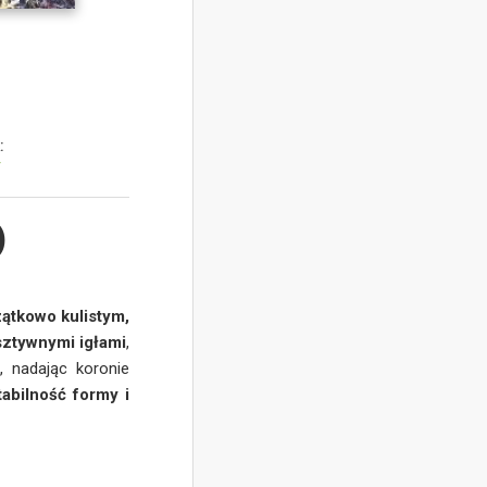
:
y
)
ątkowo kulistym,
 sztywnymi igłami
,
u
, nadając koronie
abilność formy i