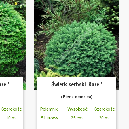
rel'
Świerk serbski 'Karel'
(Picea omorica)
Szerokość:
Pojemnik:
Wysokość:
Szerokość:
10 m
5 Litrowy
25 cm
20 m