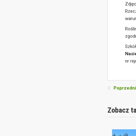
Zdjęc
Rzec
waru
Rośl
zgod
Szkó
Nasi
nr re
Poprzedni
Zobacz t