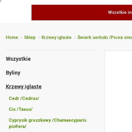
Wszelkie in
Home
Sklep
Krzewy iglaste
Świerk serbski /Picea om
Wszystkie
Byliny
Krzewy iglaste
Cedr /Cedrus/
Cis /Taxus/
Cyprysik groszkowy /Chamaecyparis
pisifera/