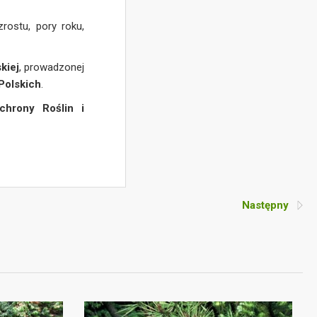
rostu, pory roku,
kiej
, prowadzonej
Polskich
.
chrony Roślin i
Następny