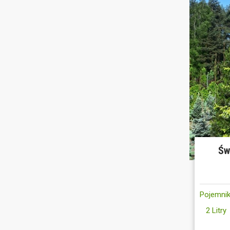
Św
Pojemnik
2 Litry