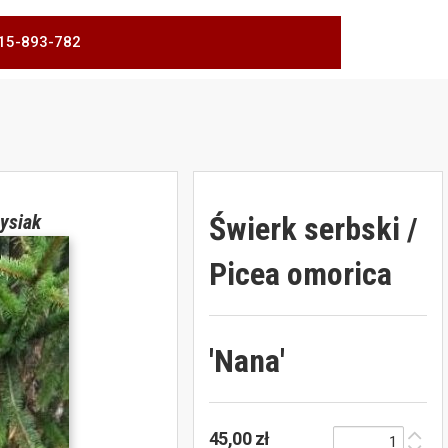
 515-893-782
Świerk serbski /
ysiak
Picea omorica
'Nana'
45,00 zł