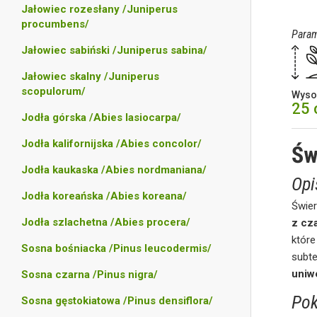
Jałowiec rozesłany /Juniperus
procumbens/
Param
Jałowiec sabiński /Juniperus sabina/
Jałowiec skalny /Juniperus
scopulorum/
Wyso
25
Jodła górska /Abies lasiocarpa/
Jodła kalifornijska /Abies concolor/
Św
Jodła kaukaska /Abies nordmaniana/
Opi
Jodła koreańska /Abies koreana/
Świer
Jodła szlachetna /Abies procera/
z cz
któr
Sosna bośniacka /Pinus leucodermis/
subt
uniw
Sosna czarna /Pinus nigra/
Pok
Sosna gęstokiatowa /Pinus densiflora/