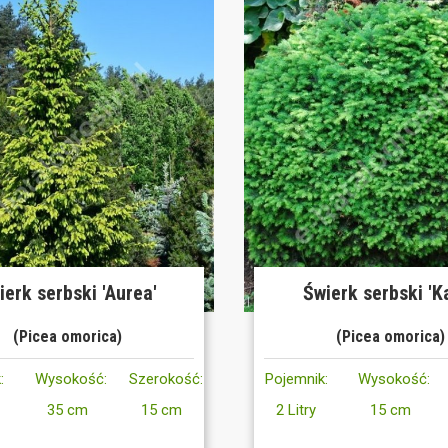
ierk serbski 'Aurea'
Świerk serbski 'Ka
(Picea omorica)
(Picea omorica)
:
Wysokość:
Szerokość:
Pojemnik:
Wysokość:
35 cm
15 cm
2 Litry
15 cm