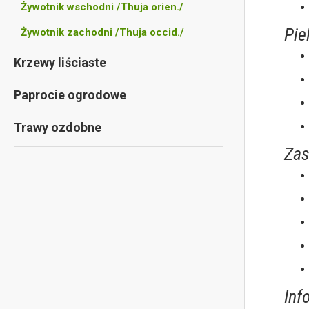
Żywotnik wschodni /Thuja orien./
Pie
Żywotnik zachodni /Thuja occid./
Krzewy liściaste
Paprocie ogrodowe
Trawy ozdobne
Zas
Inf