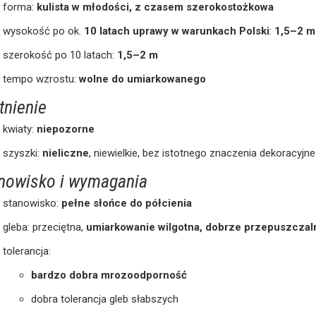
forma:
kulista w młodości, z czasem szerokostożkowa
wysokość po ok.
10 latach uprawy w warunkach Polski
:
1,5–2 m
szerokość po 10 latach:
1,5–2 m
tempo wzrostu:
wolne do umiarkowanego
tnienie
kwiaty:
niepozorne
szyszki:
nieliczne
, niewielkie, bez istotnego znaczenia dekoracyjn
nowisko i wymagania
stanowisko:
pełne słońce do półcienia
gleba: przeciętna,
umiarkowanie wilgotna, dobrze przepuszczal
tolerancja:
bardzo dobra mrozoodporność
dobra tolerancja gleb słabszych