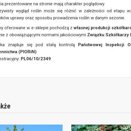
ia prezentowane na stronie mają charakter poglądowy.
zywisty wygląd roślin może się różnić w zależności od etapu wz
nków uprawy oraz sposobu prowadzenia roślin w danym sezonie.
iny oferowane w e-sklepie pochodzą z
własnej produkcji szkółkars
nie z obowiązującymi normami jakościowymi
Związku Szkółkarzy 
łka znajduje się pod stałą kontrolą
Państwowej Inspekcji O
ennictwa (PIORiN)
jestracyjny:
PL06/10/2349
akże